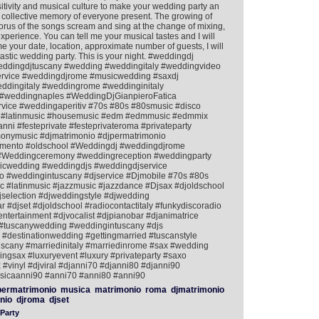
nsitivity and musical culture to make your wedding party an
 collective memory of everyone present. The growing of
horus of the songs scream and sing at the change of mixing,
 experience. You can tell me your musical tastes and I will
 me your date, location, approximate number of guests, I will
astic wedding party. This is your night. #weddingdj
eddingdjtuscany #wedding #weddingitaly #weddingvideo
ervice #weddingdjrome #musicwedding #saxdj
dingitaly #weddingrome #weddinginitaly
#weddingnaples #WeddingDjGianpieroFatica
rvice #weddingaperitiv #70s #80s #80smusic #disco
ish #latinmusic #housemusic #edm #edmmusic #edmmix
nni #festeprivate #festeprivateroma #privateparty
nymusic #djmatrimonio #djpermatrimonio
mento #oldschool #Weddingdj #weddingdjrome
e #Weddingceremony #weddingreception #weddingparty
icwedding #weddingdjs #weddingdjservice
 #weddingintuscany #djservice #Djmobile #70s #80s
 #latinmusic #jazzmusic #jazzdance #Djsax #djoldschool
jselection #djweddingstyle #djwedding
#djset #djoldschool #radiocontactitaly #funkydiscoradio
tertainment #djvocalist #djpianobar #djanimatrice
#tuscanywedding #weddingintuscany #djs
#destinationwedding #gettingmarried #tuscanstyle
uscany #marriedinitaly #marriedinrome #sax #wedding
gsax #luxuryevent #luxury #privateparty #saxo
 #vinyl #djviral #djanni70 #djanni80 #djanni90
icaanni90 #anni70 #anni80 #anni90
ermatrimonio
musica
matrimonio
roma
djmatrimonio
nio
djroma
djset
Party