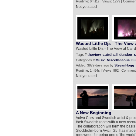
Runtime: 0m11s | Views: 1279 | Commen
Not yet rated
Wasted Little Djs - The View 
Wasted Little Djs - The View at Cair
Tags //
theview
cairdhall
dundee
s
Categories //
Music
Miscellaneous
Fu
Added: 3879 days ago by
StevanHogg
Runtime: 1m54s | Views: 992 | Comment
Not yet rated
A New Beginning
Volvo Cars and Swedish artist & prod
their Swedish roots with a new recor
The collaboration will form the basi
Stockholm-born Avicii, 25, has made 
renowned for being one of the world