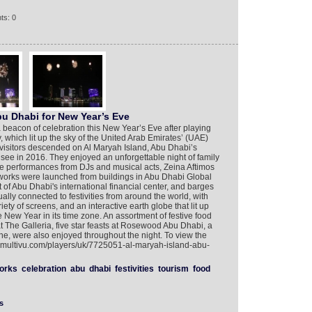
ts: 0
bu Dhabi for New Year’s Eve
beacon of celebration this New Year’s Eve after playing
y, which lit up the sky of the United Arab Emirates’ (UAE)
 visitors descended on Al Maryah Island, Abu Dhabi’s
o see in 2016. They enjoyed an unforgettable night of family
ve performances from DJs and musical acts, Zeina Aftimos
works were launched from buildings in Abu Dhabi Global
of Abu Dhabi's international financial center, and barges
tually connected to festivities from around the world, with
ety of screens, and an interactive earth globe that lit up
New Year in its time zone. An assortment of festive food
t The Galleria, five star feasts at Rosewood Abu Dhabi, a
ne, were also enjoyed throughout the night. To view the
w.multivu.com/players/uk/7725051-al-maryah-island-abu-
works
celebration
abu
dhabi
festivities
tourism
food
s