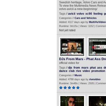
Swedish heritage, Volvo Cars and Avi
To view the Multimedia News Release
volvo-avicii-a-new-beginning/
Tags //
avicii
volvo
xc90
feeling
g
Categories //
Cars and Vehicles
Added: 4117 days ago by
MultiVuVideo
Runtime: 0m15s | Views: 1152 | Commen
Not yet rated
DJs From Mars - Phat Ass Dr
official video for
Tags //
djs
from
mars
phat
ass
d
dance
club
rive
video
promotion
Categories //
Music
Added: 4788 days ago by
rivevideo
Runtime: 3m48s | Views: 2505 | Commen