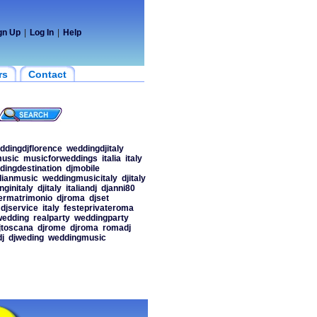
gn Up
|
Log In
|
Help
rs
Contact
ddingdjflorence
weddingdjitaly
usic
musicforweddings
italia
italy
dingdestination
djmobile
dianmusic
weddingmusicitaly
djitaly
nginitaly
djitaly
italiandj
djanni80
ermatrimonio
djroma
djset
djservice
italy
festeprivateroma
wedding
realparty
weddingparty
jtoscana
djrome
djroma
romadj
j
djweding
weddingmusic