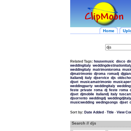
Home
Upl
Related Tags:
housemusic
disco
di
weddingitaly
weddingdestinationital
weddingitaly
matrimonioroma
musi
djmatrimonio
djroma
romadj
djgian
italiandj
italy
djservice
djs
oldscho
djset
musicamatrimonio
musicaper
weddingparty
weddingitaly
weddingi
feste
private
roma
dj
feste
roma
djset
djmobile
italiandj
italy
tuscan
djsorrento
weddingdj
weddingdjital
musicwedding
wedingsongs
djset
Sort by:
Date Added
-
Title
-
View Co
Search // djs