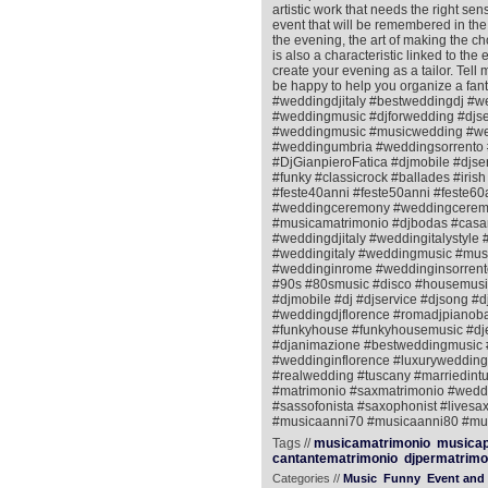
artistic work that needs the right se
event that will be remembered in the
the evening, the art of making the c
is also a characteristic linked to the
create your evening as a tailor. Tell
be happy to help you organize a fant
#weddingdjitaly #bestweddingdj #w
#weddingmusic #djforwedding #djs
#weddingmusic #musicwedding #wed
#weddingumbria #weddingsorrento 
#DjGianpieroFatica #djmobile #djse
#funky #classicrock #ballades #ir
#feste40anni #feste50anni #feste60a
#weddingceremony #weddingceremo
#musicamatrimonio #djbodas #casa
#weddingdjitaly #weddingitalystyl
#weddingitaly #weddingmusic #mus
#weddinginrome #weddinginsorrento
#90s #80smusic #disco #housemusic
#djmobile #dj #djservice #djsong #d
#weddingdjflorence #romadjpianobar 
#funkyhouse #funkyhousemusic #djen
#djanimazione #bestweddingmusic 
#weddinginflorence #luxurywedding 
#realwedding #tuscany #marriedint
#matrimonio #saxmatrimonio #weddin
#sassofonista #saxophonist #livesax
#musicaanni70 #musicaanni80 #mus
Tags //
musicamatrimonio
musicap
cantantematrimonio
djpermatrimo
Categories //
Music
Funny
Event and 