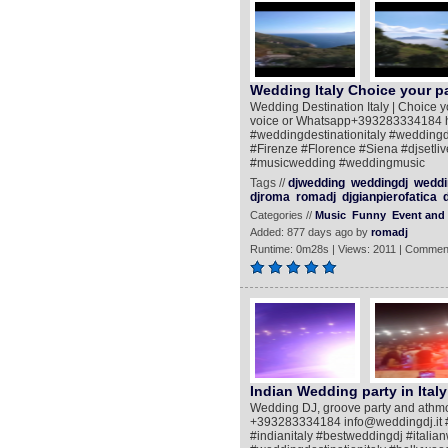
Wedding Italy Choice your pa
Wedding Destination Italy | Choice yo
voice or Whatsapp+393283334184 htt
#weddingdestinationitaly #weddingd
#Firenze #Florence #Siena #djsetli
#musicwedding #weddingmusic
Tags //
djwedding
weddingdj
weddi
djroma
romadj
djgianpierofatica
Categories //
Music
Funny
Event and 
Added: 877 days ago by
romadj
Runtime: 0m28s | Views: 2011 | Commen
Indian Wedding party in Italy
Wedding DJ, groove party and athmo
+393283334184 info@weddingdj.it #
#indianitaly #bestweddingdj #italia