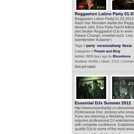
Reggaeton Latino Party 01.0
Reggaeton Latino Party| 01.03.2013 
Nach Vier Monaten startet die Regga
diesem Jahr. Eine Party-Nacht fette
den besten Reggaeton-DJs in einer 
Palace Changó, erwartet euch. Live
talentiereten Kubaner \
Tags //
party
veranstaltung
fiesta
Categories //
People and Blog
Added: 4909 days ago by
Bloombora
Runtime: 0m40s | Views: 1712 | Commen
Not yet rated
Essential DJs Summer 2012
http://www.essentialdjs.co.uk/summe
Professional Disc Jockeys who ensure
If you are planning a Wedding, Annive
requires professional DJ entertainme
with complete confidence. Establishe
quality DJs to some of the most amaz