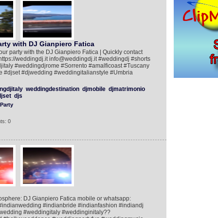
rty with DJ Gianpiero Fatica
ur party with the DJ Gianpiero Fatica | Quickly contact
ps://weddingdj.it info@weddingdj.it #weddingdj #shorts
jitaly #weddingdjrome #Sorrento #amalficoast #Tuscany
ve #djset #djwedding #weddingitalianstyle #Umbria
ngdjitaly
weddingdestination
djmobile
djmatrimonio
djset
djs
Party
ts: 0
sphere: DJ Gianpiero Fatica mobile or whatsapp:
indianwedding #indianbride #indianfashion #indiandj
nwedding #weddingitaly #weddinginitaly??