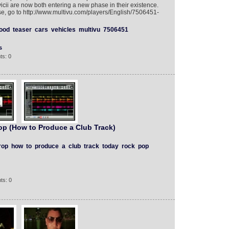
cii are now both entering a new phase in their existence.
, go to http://www.multivu.com/players/English/7506451-
ood
teaser
cars
vehicles
multivu
7506451
s
ts: 0
op (How to Produce a Club Track)
rop
how
to
produce
a
club
track
today
rock
pop
ts: 0