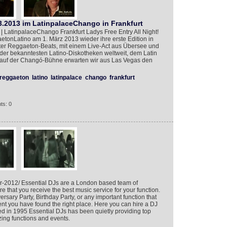
3.2013 im LatinpalaceChango in Frankfurt
| LatinpalaceChango Frankfurt Ladys Free Entry All Night!
etonLatino am 1. März 2013 wieder ihre erste Edition in
ster Reggaeton-Beats, mit einem Live-Act aus Übersee und
der bekanntesten Latino-Diskotheken weltweit, dem Latin
 auf der Changó-Bühne erwarten wir aus Las Vegas den
reggaeton
latino
latinpalace
chango
frankfurt
ts: 0
r-2012/ Essential DJs are a London based team of
 that you receive the best music service for your function.
rsary Party, Birthday Party, or any important function that
nt you have found the right place. Here you can hire a DJ
d in 1995 Essential DJs has been quietly providing top
ing functions and events.