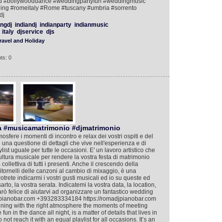
od #bollywooddance #weddingpartyfun #weddingmusic
ding #romeitaly #Rome #tuscany #umbria #sorrento
dj
ngdj
indiandj
indianparty
indianmusic
italy
djservice
djs
ravel and Holiday
ts: 0
a #musicamatrimonio #djmatrimonio
mosfere i momenti di incontro e relax dei vostri ospiti e del
 è una questione di dettagli che vive nell'esperienza e di
ist uguale per tutte le occasioni. E' un lavoro artistico che
cultura musicale per rendere la vostra festa di matrimonio
llettiva di tutti i presenti. Anche il crescendo della
i ritornelli delle canzoni al cambio di mixaggio, è una
Potrete indicarmi i vostri gusti musicali ed io su queste ed
rto, la vostra serata. Indicatemi la vostra data, la location,
arò felice di aiutarvi ad organizzare un fantastico wedding
djpianobar.com +393283334184 https://romadjpianobar.com
taining with the right atmosphere the moments of meeting
un in the dance all night, is a matter of details that lives in
t reach it with an equal playlist for all occasions. It’s an