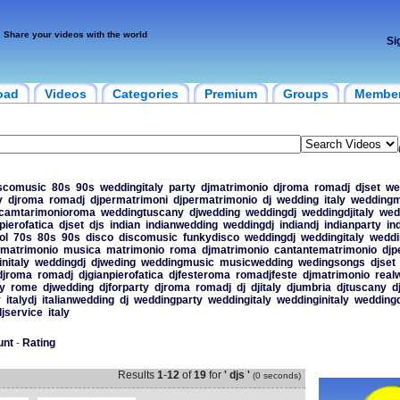
Share your videos with the world
Si
oad
Videos
Categories
Premium
Groups
Membe
scomusic
80s
90s
weddingitaly
party
djmatrimonio
djroma
romadj
djset
we
y
djroma
romadj
djpermatrimoni
djpermatrimonio
dj
wedding
italy
weddingm
camtarimonioroma
weddingtuscany
djwedding
weddingdj
weddingdjitaly
wed
pierofatica
djset
djs
indian
indianwedding
weddingdj
indiandj
indianparty
in
ol
70s
80s
90s
disco
discomusic
funkydisco
weddingdj
weddingitaly
weddi
matrimonio
musica
matrimonio
roma
djmatrimonio
cantantematrimonio
djp
nitaly
weddingdj
djweding
weddingmusic
musicwedding
wedingsongs
djset
djroma
romadj
djgianpierofatica
djfesteroma
romadjfeste
djmatrimonio
real
y
rome
djwedding
djforparty
djroma
romadj
dj
djitaly
djumbria
djtuscany
d
y
italydj
italianwedding
dj
weddingparty
weddingitaly
weddinginitaly
weddingd
djservice
italy
unt
-
Rating
Results
1
-
12
of
19
for
' djs '
(0 seconds)