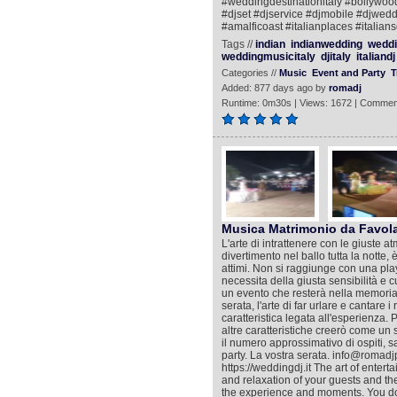
#weddingdestinationitaly #bollywo
#djset #djservice #djmobile #djwed
#amalficoast #italianplaces #italians
Tags //
indian
indianwedding
weddi
weddingmusicitaly
djitaly
italiandj
Categories //
Music
Event and Party
T
Added: 877 days ago by
romadj
Runtime: 0m30s | Views: 1672 | Commen
Musica Matrimonio da Favol
L'arte di intrattenere con le giuste at
divertimento nel ballo tutta la notte,
attimi. Non si raggiunge con una playl
necessita della giusta sensibilità e 
un evento che resterà nella memoria co
serata, l'arte di far urlare e cantare 
caratteristica legata all'esperienza. 
altre caratteristiche creerò come un sa
il numero approssimativo di ospiti, s
party. La vostra serata. info@roma
https://weddingdj.it The art of enter
and relaxation of your guests and the f
the experience and moments. You do no