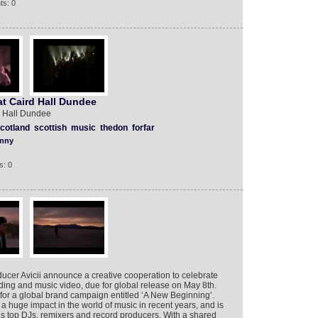
ts: 0
at Caird Hall Dundee
d Hall Dundee
cotland
scottish
music
thedon
forfar
nny
s: 0
ucer Avicii announce a creative cooperation to celebrate
ding and music video, due for global release on May 8th.
s for a global brand campaign entitled ‘A New Beginning’.
a huge impact in the world of music in recent years, and is
’s top DJs, remixers and record producers. With a shared