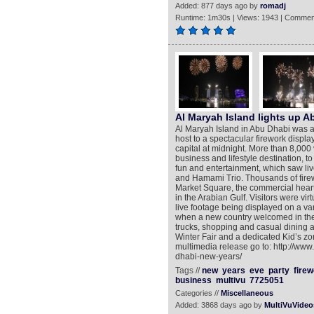
Added: 877 days ago by
romadj
Runtime: 1m30s | Views: 1943 | Commen
Al Maryah Island lights up A
Al Maryah Island in Abu Dhabi was a 
host to a spectacular firework displa
capital at midnight. More than 8,000
business and lifestyle destination, t
fun and entertainment, which saw li
and Hamami Trio. Thousands of fire
Market Square, the commercial heart 
in the Arabian Gulf. Visitors were vir
live footage being displayed on a vari
when a new country welcomed in the 
trucks, shopping and casual dining a
Winter Fair and a dedicated Kid’s zo
multimedia release go to: http://ww
dhabi-new-years/
Tags //
new
years
eve
party
fire
business
multivu
7725051
Categories //
Miscellaneous
Added: 3868 days ago by
MultiVuVideo