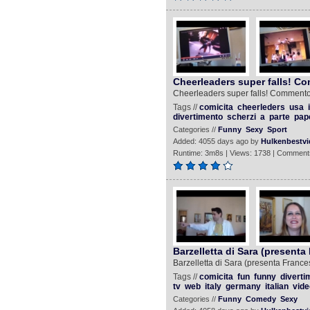
Cheerleaders super falls! C
Cheerleaders super falls! Commento
Tags //
comicita
cheerleders
usa
divertimento
scherzi
a
parte
pap
Categories //
Funny
Sexy
Sport
Added: 4055 days ago by
Hulkenbestvi
Runtime: 3m8s | Views: 1738 | Comment
Barzelletta di Sara (presenta
Barzelletta di Sara (presenta France
Tags //
comicita
fun
funny
diverti
tv
web
italy
germany
italian
vide
Categories //
Funny
Comedy
Sexy