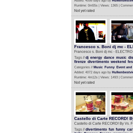
Added: 4058 days ago by
Hulkenbestvi
Runtime: 0m55s | Views: 1365 | Commen
Not yet rated
Francesco s. Boni dj mc -
Francesco s. Boni dj mc - ELECT
Tags //
dj
energy
dance
music
di
firenze
divertimento
weekend
fes
Categories //
Music
Funny
Event and 
Added: 4072 days ago by
Hulkenbestvi
Runtime: 4m12s | Views: 1493 | Commen
Not yet rated
Castello di Carte RECORD! B
Castello di Carte RECORD! By Vs. F
Tags //
divertimento
fun
funny
car