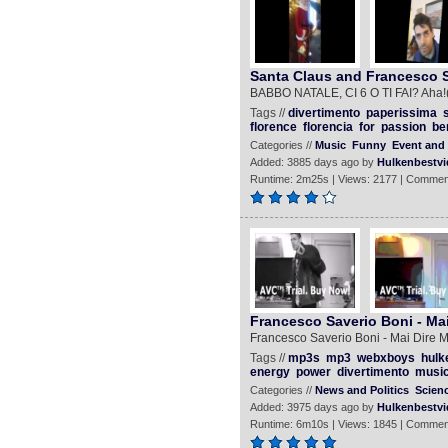
Santa Claus and Francesco S.
BABBO NATALE, CI 6 O TI FAI? Aha
Tags //
divertimento
paperissima
florence
florencia
for
passion
ber
Categories //
Music
Funny
Event and 
Added: 3885 days ago by
Hulkenbestvi
Runtime: 2m25s | Views: 2177 | Commen
Francesco Saverio Boni - Mai 
Francesco Saverio Boni - Mai Dire Ma
Tags //
mp3s
mp3
webxboys
hulk
energy
power
divertimento
musi
Categories //
News and Politics
Scien
Added: 3975 days ago by
Hulkenbestvi
Runtime: 6m10s | Views: 1845 | Commen