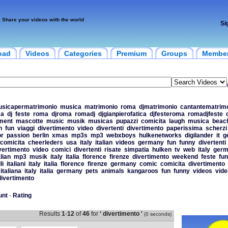
Share your videos with the world
Si
oad
Videos
Categories
Premium
Groups
Membe
sicapermatrimonio
musica
matrimonio
roma
djmatrimonio
cantantematrim
a
dj
feste
roma
djroma
romadj
djgianpierofatica
djfesteroma
romadjfeste
nment
mascotte
music
musik
musicas
pupazzi
comicita
laugh
musica
beac
h
fun
viaggi
divertimento
video
divertenti
divertimento
paperissima
scherzi
or
passion
berlin
xmas
mp3s
mp3
webxboys
hulkenetworks
digilander
it
g
comicita
cheerleders
usa
italy
italian
videos
germany
fun
funny
divertenti
vertimento
video
comici
divertenti
risate
simpatia
hulken
tv
web
italy
germ
alian
mp3
musik
italy
italia
florence
firenze
divertimento
weekend
feste
fun
li
italiani
italy
italia
florence
firenze
germany
comic
comicita
divertimento
italiana
italy
italia
germany
pets
animals
kangaroos
fun
funny
videos
vide
divertimento
unt
-
Rating
Results
1
-
12
of
46
for
' divertimento '
(0 seconds)