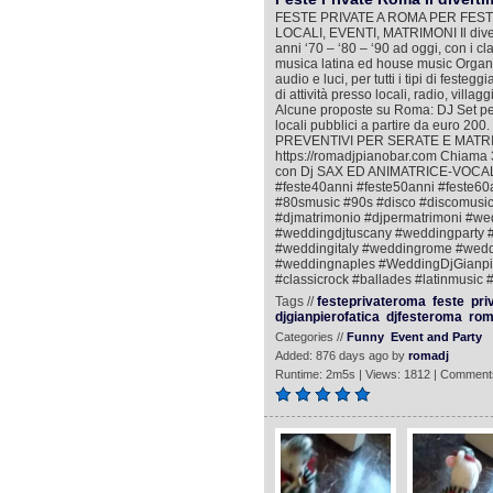
FESTE PRIVATE A ROMA PER FESTE
LOCALI, EVENTI, MATRIMONI Il divert
anni ‘70 – ‘80 – ‘90 ad oggi, con i clas
musica latina ed house music Organiz
audio e luci, per tutti i tipi di fest
di attività presso locali, radio, villagg
Alcune proposte su Roma: DJ Set per
locali pubblici a partire da euro 200.
PREVENTIVI PER SERATE E MATRIMON
https://romadjpianobar.com Chiama 
con Dj SAX ED ANIMATRICE-VOCALIS
#feste40anni #feste50anni #feste60
#80smusic #90s #disco #discomusic
#djmatrimonio #djpermatrimoni #we
#weddingdjtuscany #weddingparty #
#weddingitaly #weddingrome #wedd
#weddingnaples #WeddingDjGianpier
#classicrock #ballades #latinmusic
Tags //
festeprivateroma
feste
pri
djgianpierofatica
djfesteroma
rom
Categories //
Funny
Event and Party
Added: 876 days ago by
romadj
Runtime: 2m5s | Views: 1812 | Comment