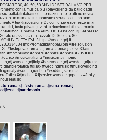
GGIARE 30, 40, 50, 60 ANNI DJ SET DAL VIVO PER
imento con la musica più coinvolgente da ballo dagli
sici ballabili italiani ed internazionali e le ultime novità,
za in un attimo la tua fantastica serata, con impianto
eggiamento A tua disposizione DJ con lunga esperienza in anni
i turistici, feste private, eventi e ricevimenti di matrimonio.
 Matrimoni a partire da euro 300. Feste con Dj Set presso
 Serate presso locali attrezzati, Dj-Set euro 80
I IN TUTTA ITALIA https://weddingdj.it
328.3334184 info@romadjpianobar.com Altre soluzioni
T #festeprivateroma #djroma #romadj #feste30anni
anni #festeprivate #anni70 #anni80 #anni90 #70s #80s
 #dance #musicaitaliana #musicamatrimonio
ddingdj #weddingdjitaly #bestweddingdj #weddingdjrome
djgianpierofatica #djsax #weddingmusic #musicwedding
inginitaly #weddingumbria #weddingsorrento
oFatica #djmobile #djservice #weddingaperitiv #funky
 #housemusic
vate
roma
dj
feste
roma
djroma
romadj
adjfeste
djmatrimonio
s: 0