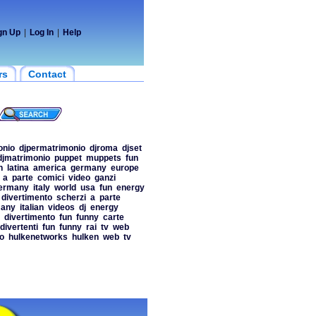
gn Up
|
Log In
|
Help
rs
Contact
onio
djpermatrimonio
djroma
djset
djmatrimonio
puppet
muppets
fun
h
latina
america
germany
europe
a
parte
comici
video
ganzi
ermany
italy
world
usa
fun
energy
divertimento
scherzi
a
parte
any
italian
videos
dj
energy
divertimento
fun
funny
carte
divertenti
fun
funny
rai
tv
web
o
hulkenetworks
hulken
web
tv