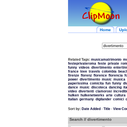
Home
Upl
Related Tags:
musicamatrimonio
mu
festeprivateroma
feste
private
rom
funny
videos
divertimento
enterti
france
love
travels
colombia
beac
firenze
florenz
florence
florencia
f
power
divertimento
music
musica
paperissima
comicita
fun
funny
di
dance
music
discoteca
dancing
it
video
divertenti
clamorosi
incredibi
hulken
hulkenetworks
arte
cultura
italian
germany
digilander
comici
Sort by:
Date Added
-
Title
-
View Co
Search // divertimento