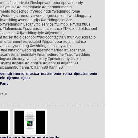
nni #festeprivate #festeprivateroma #privateparty
nymusic #djmatrimonio #djpermatrimonio
mento #oldschool #Weddingdj #weddingdjrome
e #Weddingceremony #weddingreception #weddingparty
icwedding #weddingdjs #weddingdjservice
 #weddingintuscany #djservice #Djmobile #70s #80s
 #latinmusic #jazzmusic #jazzdance #Djsax #djoldschool
jselection #djweddingstyle #djwedding
#djset #djoldschool #radiocontactitaly #funkydiscoradio
tertainment #djvocalist #djpianobar #djanimatrice
#tuscanywedding #weddingintuscany #djs
#destinationwedding #gettingmarried #tuscanstyle
uscany #marriedinitaly #marriedinrome #sax #wedding
gsax #luxuryevent #luxury #privateparty #saxo
 #vinyl #djviral #djanni70 #djanni80 #djanni90
icaanni90 #anni70 #anni80 #anni90
ermatrimonio
musica
matrimonio
roma
djmatrimonio
nio
djroma
djset
Party
ts: 0
imento con la musica da ballo