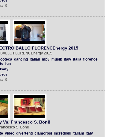
deos
ts: 0
 ELECTRO BALLO FLORENCEnergy 2015
RO BALLO FLORENCEnergy 2015
scoteca
dancing
italian
mp3
musik
italy
italia
florence
te
fun
Party
deos
ts: 0
y Vs. Francesco S. Boni!
rancesco S. Boni!
te
video
divertenti
clamorosi
incredibili
italiani
italy