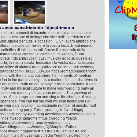
a #musicamatrimonio #djmatrimonio
mosfere i momenti di incontro e relax dei vostri ospiti e del
 è una questione di dettagli che vive nell'esperienza e di
ist uguale per tutte le occasioni. E' un lavoro artistico che
cultura musicale per rendere la vostra festa di matrimonio
llettiva di tutti i presenti. Anche il crescendo della
i ritornelli delle canzoni al cambio di mixaggio, è una
Potrete indicarmi i vostri gusti musicali ed io su queste ed
rto, la vostra serata. Indicatemi la vostra data, la location,
arò felice di aiutarvi ad organizzare un fantastico wedding
djpianobar.com +393283334184 https://romadjpianobar.com
taining with the right atmosphere the moments of meeting
un in the dance all night, is a matter of details that lives in
t reach it with an equal playlist for all occasions. It’s an
nsitivity and musical culture to make your wedding party an
 collective memory of everyone present. The growing of
horus of the songs scream and sing at the change of mixing,
 experience. You can tell me your musical tastes and I will
 me your date, location, approximate number of guests, I will
astic wedding party. This is your night. #weddingdj
eddingdjtuscany #wedding #weddingitaly #weddingvideo
ervice #weddingdjrome #musicwedding #saxdj
dingitaly #weddingrome #weddinginitaly
#weddingnaples #WeddingDjGianpieroFatica
rvice #weddingaperitiv #70s #80s #80smusic #disco
ish #latinmusic #housemusic #edm #edmmusic #edmmix