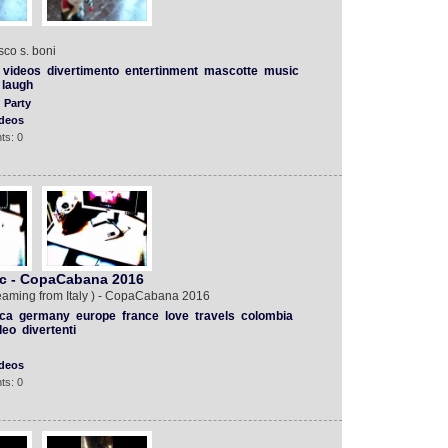
co s. boni
videos
divertimento
entertinment
mascotte
music
laugh
 Party
deos
ts: 0
mc - CopaCabana 2016
eaming from Italy ) - CopaCabana 2016
ca
germany
europe
france
love
travels
colombia
deo
divertenti
deos
ts: 0