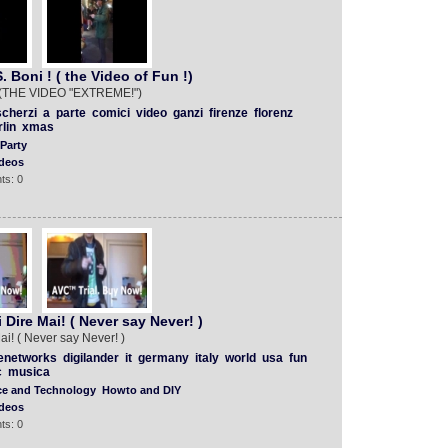
 Boni ! ( the Video of Fun !)
!(THE VIDEO "EXTREME!")
scherzi
a
parte
comici
video
ganzi
firenze
florenz
lin
xmas
Party
deos
ts: 0
Dire Mai! ( Never say Never! )
i! ( Never say Never! )
enetworks
digilander
it
germany
italy
world
usa
fun
c
musica
ce and Technology
Howto and DIY
deos
ts: 0