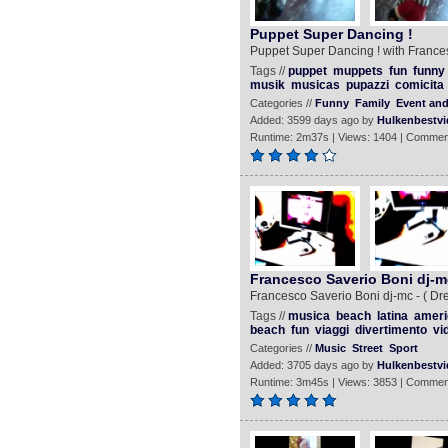
Puppet Super Dancing !
Puppet Super Dancing ! with Frances
Tags //
puppet
muppets
fun
funny
musik
musicas
pupazzi
comicita
Categories //
Funny
Family
Event and
Added: 3599 days ago by
Hulkenbestvi
Runtime: 2m37s | Views: 1404 | Commen
Francesco Saverio Boni dj-
Francesco Saverio Boni dj-mc - ( Dr
Tags //
musica
beach
latina
ameri
beach
fun
viaggi
divertimento
vi
Categories //
Music
Street
Sport
Added: 3705 days ago by
Hulkenbestvi
Runtime: 3m45s | Views: 3853 | Commen