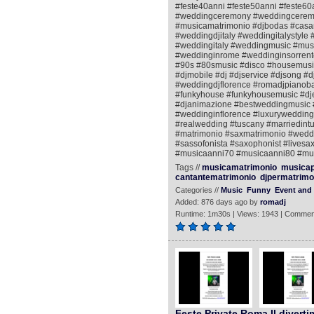
#feste40anni #feste50anni #feste60a
#weddingceremony #weddingceremo
#musicamatrimonio #djbodas #casa
#weddingdjitaly #weddingitalystyl
#weddingitaly #weddingmusic #mus
#weddinginrome #weddinginsorrento
#90s #80smusic #disco #housemusic
#djmobile #dj #djservice #djsong #d
#weddingdjflorence #romadjpianobar 
#funkyhouse #funkyhousemusic #djen
#djanimazione #bestweddingmusic 
#weddinginflorence #luxurywedding 
#realwedding #tuscany #marriedint
#matrimonio #saxmatrimonio #weddin
#sassofonista #saxophonist #livesax
#musicaanni70 #musicaanni80 #mus
Tags //
musicamatrimonio
musicap
cantantematrimonio
djpermatrimo
Categories //
Music
Funny
Event and 
Added: 876 days ago by
romadj
Runtime: 1m30s | Views: 1943 | Commen
Feste Private Roma Il divert