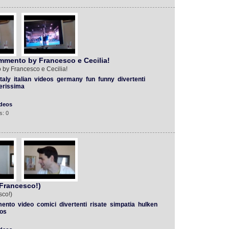
ommento by Francesco e Cecilia!
 by Francesco e Cecilia!
italy
italian
videos
germany
fun
funny
divertenti
erissima
deos
s: 0
 Francesco!)
sco!)
mento
video
comici
divertenti
risate
simpatia
hulken
os