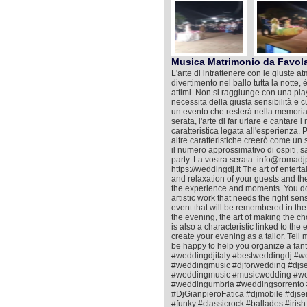
Musica Matrimonio da Favol
L'arte di intrattenere con le giuste at
divertimento nel ballo tutta la notte,
attimi. Non si raggiunge con una playl
necessita della giusta sensibilità e 
un evento che resterà nella memoria co
serata, l'arte di far urlare e cantare 
caratteristica legata all'esperienza. 
altre caratteristiche creerò come un sa
il numero approssimativo di ospiti, s
party. La vostra serata. info@roma
https://weddingdj.it The art of enter
and relaxation of your guests and the f
the experience and moments. You do no
artistic work that needs the right se
event that will be remembered in the
the evening, the art of making the c
is also a characteristic linked to the
create your evening as a tailor. Tell
be happy to help you organize a fant
#weddingdjitaly #bestweddingdj #w
#weddingmusic #djforwedding #djs
#weddingmusic #musicwedding #wed
#weddingumbria #weddingsorrento 
#DjGianpieroFatica #djmobile #djse
#funky #classicrock #ballades #ir