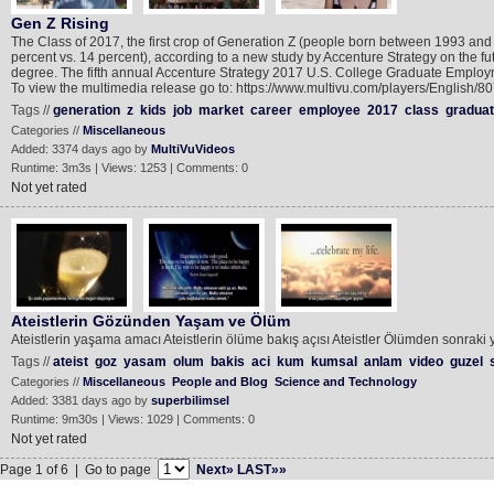
Gen Z Rising
The Class of 2017, the first crop of Generation Z (people born between 1993 and 
percent vs. 14 percent), according to a new study by Accenture Strategy on the 
degree. The fifth annual Accenture Strategy 2017 U.S. College Graduate Employme
To view the multimedia release go to: https://www.multivu.com/players/English/
Tags //
generation
z
kids
job
market
career
employee
2017
class
graduat
Categories //
Miscellaneous
Added: 3374 days ago by
MultiVuVideos
Runtime: 3m3s | Views: 1253 | Comments: 0
Not yet rated
Ateistlerin Gözünden Yaşam ve Ölüm
Ateistlerin yaşama amacı Ateistlerin ölüme bakış açısı Ateistler Ölümden sonraki
Tags //
ateist
goz
yasam
olum
bakis
aci
kum
kumsal
anlam
video
guzel
Categories //
Miscellaneous
People and Blog
Science and Technology
Added: 3381 days ago by
superbilimsel
Runtime: 9m30s | Views: 1029 | Comments: 0
Not yet rated
Page 1 of 6 | Go to page
Next»
LAST»»