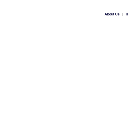
About Us
|
H