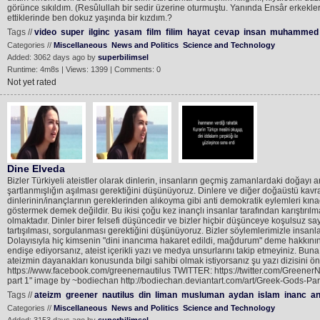
görünce sıkıldım. (Resûlullah bir sedir üzerine oturmuştu. Yanında Ensâr erkekler
ettiklerinde ben dokuz yaşında bir kızdım.?
Tags //
video
super
ilginc
yasam
film
filim
hayat
cevap
insan
muhammed
Categories //
Miscellaneous
News and Politics
Science and Technology
Added: 3062 days ago by
superbilimsel
Runtime: 4m8s | Views: 1399 | Comments: 0
Not yet rated
Dine Elveda
Bizler Türkiyeli ateistler olarak dinlerin, insanların geçmiş zamanlardaki doğa
şartlanmışlığın aşılması gerektiğini düşünüyoruz. Dinlere ve diğer doğaüstü ka
dinlerinin/inançlarının gereklerinden alıkoyma gibi anti demokratik eylemleri k
göstermek demek değildir. Bu ikisi çoğu kez inançlı insanlar tarafından karıştır
olmaktadır. Dinler birer felsefi düşüncedir ve bizler hiçbir düşünceye koşulsuz s
tartışılması, sorgulanması gerektiğini düşünüyoruz. Bizler söylemlerimizle insanl
Dolayısıyla hiç kimsenin "dini inancıma hakaret edildi, mağdurum" deme hakkının 
endişe ediyorsanız, ateist içerikli yazı ve medya unsurlarını takip etmeyiniz. Bu
ateizmin dayanakları konusunda bilgi sahibi olmak istiyorsanız şu yazı dizisini 
https://www.facebook.com/greenernautilus TWITTER: https://twitter.com/GreenerNa
part 1" image by ~bodiechan http://bodiechan.deviantart.com/art/Greek-Gods-P
Tags //
ateizm
greener
nautilus
din
liman
musluman
aydan
islam
inanc
a
Categories //
Miscellaneous
News and Politics
Science and Technology