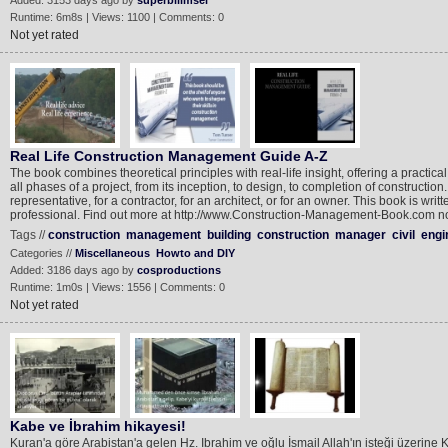
Added: 3153 days ago by
superbilimsel
Runtime: 6m8s | Views: 1100 | Comments: 0
Not yet rated
Real Life Construction Management Guide A-Z
The book combines theoretical principles with real-life insight, offering a practi
all phases of a project, from its inception, to design, to completion of constructi
representative, for a contractor, for an architect, or for an owner. This book is w
professional. Find out more at http://www.Construction-Management-Book.com non
Tags //
construction
management
building
construction
manager
civil
engi
Categories //
Miscellaneous
Howto and DIY
Added: 3186 days ago by
cosproductions
Runtime: 1m0s | Views: 1556 | Comments: 0
Not yet rated
Kabe ve İbrahim hikayesi!
Kuran'a göre Arabistan'a gelen Hz. Ibrahim ve oğlu İsmail Allah'ın isteği üzerine K