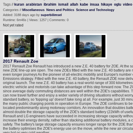
Tags //
kuran
arabistan
ibrahim
ismail
allah
kabe
insaa
hikaye
oglu
video
Categories //
Miscellaneous
News and Politics
Science and Technology
Added: 3188 days ago by
superbilimsel
Runtime: 6m46s | Views: 1257 | Comments: 0
Not yet rated
2017 Renault Zoe
2017 Renault Zoe Renault has introduced a new Z.E. 40 battery for ZOE. At the
new ZOE line-up are open. The new ZOEs fitted with the new Z.E. 40 battery are ma
even longer journeys As the pioneer of all-electric mobility and Europe's number 
Emissions strategy. Fitted with the new Z.E. 40 battery, the Renault ZOE now deli
original launch. The new Z.E. 40 battery has a real-world range of 300 kilometre
electric vehicle and motorists can take advantage of this step forward now. The ZO
since average daily commuting distances are well within the ZOE's capabilities. T
can now travel further and enjoy a wider variety of driving situations without worry
standard battery, so 'topping up' doesn't take long at all. For example, just 30 m
the many public charging points in operation in Europe. The ZOE continues to be 
located predominantly along motorway corridors. An innovation that doubles batte
almost double the storage capacity of the ZOE's standard battery (22kWh of usefu
Renault and LG engineers have succeeded in increasing storage capacity without ma
increase their energy density, rather than stacking additional battery modules, 
safety. The battery's large storage capacity ensures longer range for the ZOE tha
the battery optimises the ZOE's energy use on the move, while the new air circula
very hot or very cold weather.