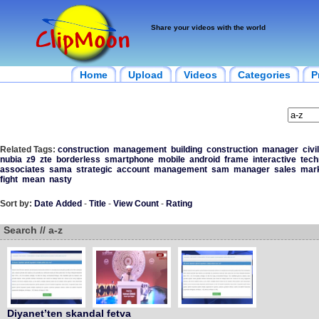
Share your videos with the world
Home
Upload
Videos
Categories
P
Related Tags:
construction
management
building
construction
manager
civil
nubia
z9
zte
borderless
smartphone
mobile
android
frame
interactive
tech
associates
sama
strategic
account
management
sam
manager
sales
mark
fight
mean
nasty
Sort by:
Date Added
-
Title
-
View Count
-
Rating
Search // a-z
Diyanet’ten skandal fetva