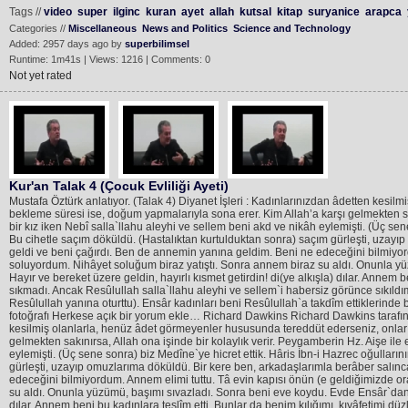
Tags //
video
super
ilginc
kuran
ayet
allah
kutsal
kitap
suryanice
arapca
Categories //
Miscellaneous
News and Politics
Science and Technology
Added: 2957 days ago by
superbilimsel
Runtime: 1m41s | Views: 1216 | Comments: 0
Not yet rated
Kur'an Talak 4 (Çocuk Evliliği Ayeti)
Mustafa Öztürk anlatıyor. (Talak 4) Diyanet İşleri : Kadınlarınızdan âdetten kesi
bekleme süresi ise, doğum yapmalarıyla sona erer. Kim Allah’a karşı gelmekten sakı
bir kız iken Nebî salla`llahu aleyhi ve sellem beni akd ve nikâh eylemişti. (Üç se
Bu cihetle saçım döküldü. (Hastalıktan kurtulduktan sonra) saçım gürleşti, uz
geldi ve beni çağırdı. Ben de annemin yanına geldim. Beni ne edeceğini bilmiyo
soluyordum. Nihâyet soluğum biraz yatıştı. Sonra annem biraz su aldı. Onunla yü
Hayır ve bereket üzere geldin, hayırlı kısmet getirdin! di(ye alkışla) dılar. Annem b
sıkmadı. Ancak Resûlullah salla`llahu aleyhi ve sellem`i habersiz görünce sıkıldı
Resûlullah yanına oturttu). Ensâr kadınları beni Resûlullah`a takdîm ettiklerinde
fotoğrafı Herkese açık bir yorum ekle… Richard Dawkins Richard Dawkins tarafınd
kesilmiş olanlarla, henüz âdet görmeyenler hususunda tereddüt ederseniz, onları
gelmekten sakınırsa, Allah ona işinde bir kolaylık verir. Peygamberin Hz. Aişe ile e
eylemişti. (Üç sene sonra) biz Medîne`ye hicret ettik. Hâris İbn-i Hazrec oğullar
gürleşti, uzayıp omuzlarıma döküldü. Bir kere ben, arkadaşlarımla berâber sa
edeceğini bilmiyordum. Annem elimi tuttu. Tâ evin kapısı önün (e geldiğimizde 
su aldı. Onunla yüzümü, başımı sıvazladı. Sonra beni eve koydu. Evde Ensâr`dan bi
dılar. Annem beni bu kadınlara teslîm etti. Bunlar da benim kılığımı, kıyâfetimi düz