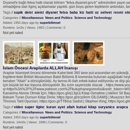
Diyanet'e bağlı fetva hattı olarak bilinen “fetva.diyanet.gov.tr” adresinden yayı
olmadığına dair ilginç açıklamalar yapıldı. gün boyu gelen tepkilerin ardından, t
Tags //
sapik
deist
ateist
diyanet
fetva
baba
kiz
hatti
oz
sehvet
resmi
sit
Categories //
Miscellaneous
News and Politics
Science and Technology
Added: 2450 days ago by
superbilimsel
Runtime: 1m3s | Views: 1483 | Comments: 0
Not yet rated
İslam Öncesi Araplarda ALLAH İnanışı
Araplar İslamiyet öncesi dönemde Kabe'deki 360 tane put arasından en yükseği, en 
İngiltere'deki British Museumun Babil Bölümü B kısmında bulunan aşağıdaki heykel
beraber "Allah" a dönüştürüldü. Ay tanrısı Al-ilah erkek kabul ediliyordu ve dişi gün
için büyük bir kar topuna dönüşebilir. Bu sizin sayenizde olacak. ; https://www.y
q=https%3A%2F%2Fwww.patreon.com%2Fkutuphanegorevlisi&redir_token
Kanalıma Abone Olmak İçin; https://goo.gl/q13gUj Kitap Oynatma Listeleri Sil Ba
Babam Turan Dursun Kitap Dinle; https://goo.gl/zcp9nm GILGAMIŞ | Muazzez İlmiy
Thrones Taht Oyunları; https://goo.gl/TTtNsa Sadist | Stephen King; https://goo.gl
Tags //
video
super
ilginc
kuran
ayet
allah
kutsal
kitap
suryanice
arapca
Categories //
Miscellaneous
News and Politics
Science and Technology
Added: 2453 days ago by
superbilimsel
Runtime: 14m0s | Views: 1899 | Comments: 0
Not yet rated