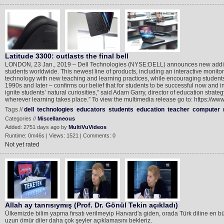
Latitude 3300: outlasts the final bell
LONDON, 23 Jan., 2019 – Dell Technologies (NYSE:DELL) announces new additions
students worldwide. This newest line of products, including an interactive monit
technology with new teaching and learning practices, while encouraging students 
1990s and later – confirms our belief that for students to be successful now and
ignite students’ natural curiosities,” said Adam Garry, director of education stra
wherever learning takes place.” To view the multimedia release go to: https://w
Tags //
dell
technologies
educators
students
education
teacher
computer
Categories //
Miscellaneous
Added: 2751 days ago by
MultiVuVideos
Runtime: 0m46s | Views: 1521 | Comments: 0
Not yet rated
Allah ay tanrısıymış (Prof. Dr. Gönül Tekin açıkladı)
Ülkemizde bilim yapma fırsatı verilmeyip Harvard'a giden, orada Türk diline en bü
uzun ömür diler daha çok şeyler açıklamasını bekleriz.