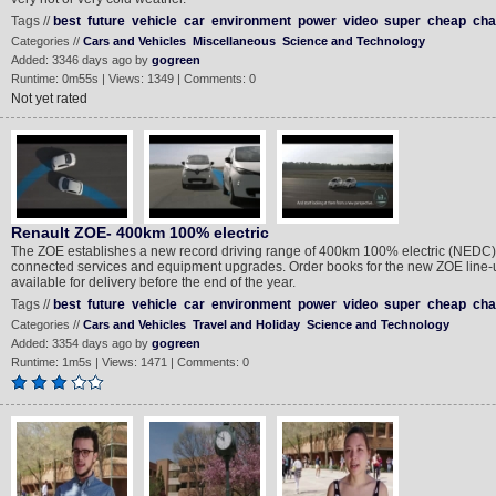
Tags //
best
future
vehicle
car
environment
power
video
super
cheap
cha
Categories //
Cars and Vehicles
Miscellaneous
Science and Technology
Added: 3346 days ago by
gogreen
Runtime: 0m55s | Views: 1349 | Comments: 0
Not yet rated
Renault ZOE- 400km 100% electric
The ZOE establishes a new record driving range of 400km 100% electric (NEDC). 
connected services and equipment upgrades. Order books for the new ZOE line-up 
available for delivery before the end of the year.
Tags //
best
future
vehicle
car
environment
power
video
super
cheap
cha
Categories //
Cars and Vehicles
Travel and Holiday
Science and Technology
Added: 3354 days ago by
gogreen
Runtime: 1m5s | Views: 1471 | Comments: 0