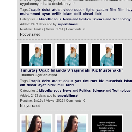
uygulanmıyor, hatta destekleniyor!
Tags //
sapik
deist
ateist
video
super
ilginc
yasam
film
filim
hay
muhammed
ayse
evlilik
islam
delil
cinsel
iliski
Categories //
Miscellaneous
News and Politics
Science and Technology
Added: 2453 days ago by
superbilimsel
Runtime: 1m41s | Views: 1714 | Comments: 0
Not yet rated
Timurtaş Uçar: İslamda 9 Yaşındaki Kız Müstehaktır
Timurtaş Uçar anlatıyor.
Tags //
sapik
deist
ateist
dokuz
yas
timurtas
kiz
mustehak
isla
din
dinsiz
ayet
birlik
milli
tanri
Categories //
Miscellaneous
News and Politics
Science and Technology
Added: 2453 days ago by
superbilimsel
Runtime: 1m13s | Views: 2026 | Comments: 0
Not yet rated