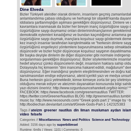
Dine Elveda
Bizler Türkiyeli ateistler olarak dinlerin, insanların geçmiş zamanlard
anlamlandırma çabası olduğunu ve herhangi bir objektif kanıta daya
iddialara şartlanmışlığın aşılması gerektiğini düşünüyoruz. Dinlere ve
kavramlara inanmasak da bizler her bireyin inanç özgürlüğüne saygı 
özgürlüğüne saygı duymamız onları dinlerinin/inançlarının gereklerind
demokratik eylemleri kınadığımız ve bundan kaçındığımız anlamına gel
özgürlüğüne saygı duymak, inançlara koşulsuz saygı göstermek demek 
kez inançlı insanlar tarafından karıştırılmakta ve "herkesin dinlere sayg
özgürlüğünü engelleyici yöntemlere başvurulmasına sebep olmaktadır. D
düşüncedir ve bizler hiçbir düşünceye koşulsuz saygının dayatılmamas
Bir başka deyişle dinlerin de diğer düşünceler gibi normale indirgenip t
sorgulanması gerektiğini düşünüyoruz. Bizler söylemlerimizle insanları
hedef alıyoruz çünkü düşüncelerin değil, insanların haklara sahip old
Dolayısıyla hiç kimsenin "dini inancıma hakaret edildi, mağdurum" de
düşünüyoruz. Eğer inandığınız şeylerin eleştirilmesinden ve doğru kabul
sarsılmasından endişe ediyorsanız, ateist içerikli yazı ve medya unsurla
Buna herkesin gücü yetmektedir, kimse kimseye zorla bir şey izletmiyo
olduğunu merak ediyor ve ateizmin dayanakları konusunda bilgi sahibi
yazı dizisini öneririz: http://www.ozgurdusuncehareketi.org/biz-kimiz/ 
FACEBOOK: https://www.facebook.com/greenernautilus TWITTER:
https://twitter.com/GreenerNautilus BLOG: http://greenernautilus.tumblr
music by: http://www.neosounds.com/ "Greek gods part 1" image by ~
http://bodiechan.deviantart.com/art/Greek-Gods-Part-1-142325383
Tags //
ateizm
greener
nautilus
din
liman
musluman
aydan
isla
video
felsefe
Categories //
Miscellaneous
News and Politics
Science and Technology
Added: 3156 days ago by
superbilimsel
Runtime: 6m8s | Views: 1101 | Comments: 0