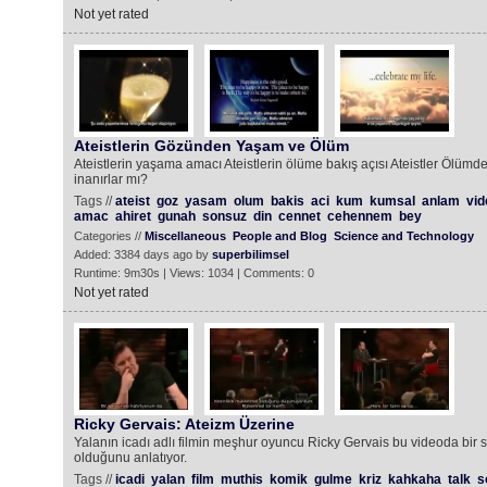
Not yet rated
Ateistlerin Gözünden Yaşam ve Ölüm
Ateistlerin yaşama amacı Ateistlerin ölüme bakış açısı Ateistler Ölüm
inanırlar mı?
Tags //
ateist
goz
yasam
olum
bakis
aci
kum
kumsal
anlam
vid
amac
ahiret
gunah
sonsuz
din
cennet
cehennem
bey
Categories //
Miscellaneous
People and Blog
Science and Technology
Added: 3384 days ago by
superbilimsel
Runtime: 9m30s | Views: 1034 | Comments: 0
Not yet rated
Ricky Gervais: Ateizm Üzerine
Yalanın icadı adlı filmin meşhur oyuncu Ricky Gervais bu videoda bir sa
olduğunu anlatıyor.
Tags //
icadi
yalan
film
muthis
komik
gulme
kriz
kahkaha
talk
s