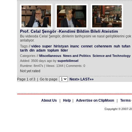
Prof. Celal Şengör -Kendimi Bildim Bileli Ateistim
Bu videoda Celal Şengör, dinlerin tarihçesini ve nasıl geliştiklerini çok 
anlatıyor.
Tags //
video
super
hiristyan
inanc
cennet
cehennem
nuh
tufan
tarih
din
adam
toplum
lider
Categories //
Miscellaneous
News and Politics
Science and Technology
Added: 3500 days ago by
superbilimsel
Runtime: 8m47s | Views: 1344 | Comments: 0
Not yet rated
Page 1 of 3 | Go to page
Next»
LAST»»
About Us
|
Help
|
Advertise on ClipMoon
|
Terms 
Copyright © 2007-