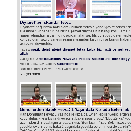
Diyanet’ten skandal fetva
Diyanet'e bağlı fetva hattı olarak bilinen “fetva.diyanet.gov.tr” adresin
sitesinde "Bir babanın öz kızına şehvet duymasının hangi koşullarda 
haram olmadığına dair ilginç açıklamalar yapıldı. gün boyu gelen tepki
konusu olan yazı diyanetin resmi sitesinden kaldırıldı ve bunun haber
açılacağı duyuruldu.
Tags //
sapik
deist
ateist
diyanet
fetva
baba
kiz
hatti
oz
sehvet
allah
Categories //
Miscellaneous
News and Politics
Science and Technology
Added: 2453 days ago by
superbilimsel
Runtime: 1m3s | Views: 1489 | Comments: 0
Not yet rated
Gericilerden Sapık Fetva: 1 Yaşındaki Kızlada Evlenilebil
Kan Donduran Fetva; 1 Yaşında ki Kızla da Evlenilebilir "Gericilerden sa
kudurdular, kıvıra kıvıra diyeceğini, bakın nasıl diyor.." "Ebu Zerka" kod 
üzerinden dini paylaşımlar yapan kişi, "Ben kızımı "Ebu Bekir' istese ve
çocukla evlenilebilir, hatta 1 yaşındaki çocukla evlenilmesi de caizdir"
OHAAA, Çüş, ÇÜŞŞŞ! demekten baska. Maalesef, ne acıdırki ülkemiz