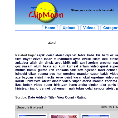
Share your videos with the world
Home
Upload
Videos
Categor
Related Tags:
sapik
deist
ateist
diyanet
fetva
baba
kiz
hatti
oz
s
filim
hayat
cevap
insan
muhammed
ayse
evlilik
islam
delil
cinse
anlatiyor
allah
din
dinsiz
ayet
birlik
milli
tanri
ateizm
greener
nau
goz
yasam
olum
bakis
aci
kum
kumsal
anlam
video
guzel
supe
muthis
komik
gulme
kriz
kahkaha
talk
sov
eglence
tanri
cennet
icindeki
cikar
susma
ses
hor
gorulme
magdur
ozgur
bakis
vide
azerbaycan
ateist
meclis
evre
deist
karar
okul
ogretme
video
s
korku
universite
ateist
dinsiz
video
super
ateist
inanma
zorlama
ikna
bebek
video
super
hiristyan
inanc
ateist
dindar
teist
genis
hiristyan
inanc
cennet
cehennem
nuh
tufan
celal
sengor
ateist
p
Sort by:
Date Added
-
Title
-
View Count
-
Rating
Search // ateist
Results
1
-
1