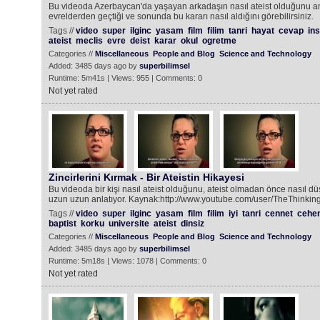
Bu videoda Azerbaycan'da yaşayan arkadaşın nasıl ateist olduğunu an
evrelderden geçtiği ve sonunda bu kararı nasıl aldığını görebilirsiniz.
Tags //
video
super
ilginc
yasam
film
filim
tanri
hayat
cevap
in
ateist
meclis
evre
deist
karar
okul
ogretme
Categories //
Miscellaneous
People and Blog
Science and Technology
Added: 3485 days ago by
superbilimsel
Runtime: 5m41s | Views: 955 | Comments: 0
Not yet rated
Zincirlerini Kırmak - Bir Ateistin Hikayesi
Bu videoda bir kişi nasıl ateist olduğunu, ateist olmadan önce nasıl d
uzun uzun anlatıyor. Kaynak:http://www.youtube.com/user/TheThinking
Tags //
video
super
ilginc
yasam
film
filim
iyi
tanri
cennet
cehe
baptist
korku
universite
ateist
dinsiz
Categories //
Miscellaneous
People and Blog
Science and Technology
Added: 3485 days ago by
superbilimsel
Runtime: 5m18s | Views: 1078 | Comments: 0
Not yet rated