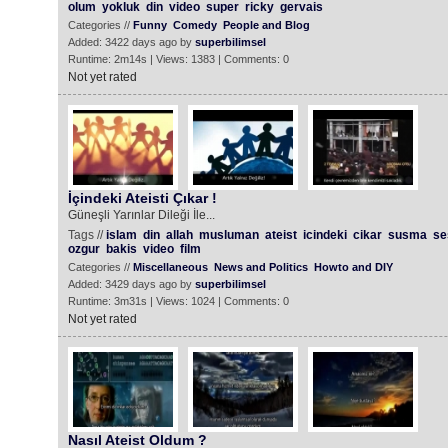
olum
yokluk
din
video
super
ricky
gervais
Categories //
Funny
Comedy
People and Blog
Added: 3422 days ago by
superbilimsel
Runtime: 2m14s | Views: 1383 | Comments: 0
Not yet rated
İçindeki Ateisti Çıkar !
Güneşli Yarınlar Dileği İle...
Tags //
islam
din
allah
musluman
ateist
icindeki
cikar
susma
se
ozgur
bakis
video
film
Categories //
Miscellaneous
News and Politics
Howto and DIY
Added: 3429 days ago by
superbilimsel
Runtime: 3m31s | Views: 1024 | Comments: 0
Not yet rated
Nasıl Ateist Oldum ?