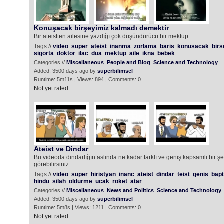
Konuşacak birşeyimiz kalmadı demektir
Bir ateistten ailesine yazdığı çok düşündürücü bir mektup.
Tags //
video
super
ateist
inanma
zorlama
baris
konusacak
birs
sigorta
doktor
ilac
dua
mektup
aile
ikna
bebek
Categories //
Miscellaneous
People and Blog
Science and Technology
Added: 3500 days ago by
superbilimsel
Runtime: 5m11s | Views: 894 | Comments: 0
Not yet rated
Ateist ve Dindar
Bu videoda dindarlığın aslında ne kadar farklı ve geniş kapsamlı bir 
görebilirsiniz.
Tags //
video
super
hiristyan
inanc
ateist
dindar
teist
genis
bapt
hindu
silah
oldurme
ucak
roket
atar
Categories //
Miscellaneous
News and Politics
Science and Technology
Added: 3500 days ago by
superbilimsel
Runtime: 5m8s | Views: 1211 | Comments: 0
Not yet rated