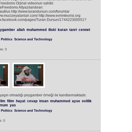
Freedoms Orjinal videonun sahibi:
eFreedoms Altyazılandıran:
utilus http://www.turandursun.com/forumlar
w.mucizeyalanlari.com/ http://www.evrimteorisi.org
/www.facebook.com/pages/Turan-Dursun/174422300551?
ygamber
allah
muhammed
iliski
kuran
tanri
cennet
Politics
Science and Technology
ts: 0
yaşın olmadığı peygamber örneği ile kanıtlanmaktadır.
film
filim
hayat
cevap
insan
muhammed
ayse
evlilik
imum
yas
Politics
Science and Technology
s: 0