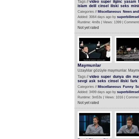
Tags //
video
super
ilginc
yasam
islam
delil
cinsel
iliski
seks
min
Categories //
Miscellaneous
News and 
Added: 3064 days ago by
superbilimsel
Runtime: 4m8s | Views: 1399 | Comment
Not yet rated
Maymunlar
Uzaylılar gözüyle maymunlar. Maymu
Tags //
video
super
dunya
din
ma
sevgi
ask
seks
cinsel
iliski
fark
Categories //
Miscellaneous
Funny
Sc
Added: 3499 days ago by
superbilimsel
Runtime: 3m53s | Views: 1016 | Commen
Not yet rated