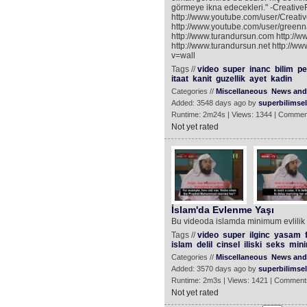
görmeye ikna edecekleri." -Creative
http://www.youtube.com/user/Creativ
http://www.youtube.com/user/greenna
http://www.turandursun.com http://ww
http://www.turandursun.net http:/
v=wall
Tags //
video
super
inanc
bilim
pe
itaat
kanit
guzellik
ayet
kadin
Categories //
Miscellaneous
News and 
Added: 3548 days ago by
superbilimsel
Runtime: 2m24s | Views: 1344 | Commen
Not yet rated
İslam'da Evlenme Yaşı
Bu videoda islamda minimum evlilik 
Tags //
video
super
ilginc
yasam
islam
delil
cinsel
iliski
seks
min
Categories //
Miscellaneous
News and 
Added: 3570 days ago by
superbilimsel
Runtime: 2m3s | Views: 1421 | Comment
Not yet rated