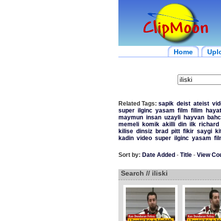
Home
Upl
Related Tags:
sapik
deist
ateist
vi
super
ilginc
yasam
film
filim
haya
maymun
insan
uzayli
hayvan
bahc
memeli
komik
akilli
din
ilk
richard
kilise
dinsiz
brad
pitt
fikir
saygi
ki
kadin
video
super
ilginc
yasam
fi
Sort by:
Date Added
-
Title
-
View Co
Search // iliski