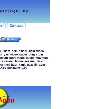
gn Up
|
Log In
|
Help
rs
Contact
k
islam
delil
cinsel
iliski
video
um
yas
video
super
dunya
din
insan
tanri
video
super
maymun
tici
inanc
homo
seksuel
iliski
cennet
itaat
kanit
guzellik
ayet
seks
minimum
yas