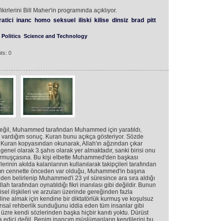
kirlerini Bill Maher'in programında açıklıyor.
atici
inanc
homo
seksuel
iliski
kilise
dinsiz
brad
pitt
Politics
Science and Technology
ts: 0
 değil, Muhammed tarafından Muhammed için yaratıldı,
im vardığım sonuç. Kuran bunu açıkça gösteriyor. Sözde
ki Kuran kopyasından okunarak, Allah'ın ağzından çıkar
genel olarak 3.şahıs olarak yer almaktadır, sanki birisi onu
yormuşçasına. Bu kişi elbette Muhammed'den başkası
erinin akılda kalanlarının kullanılarak takipçileri tarafından
n'ın cennette önceden var olduğu, Muhammed'in başına
den belirlenip Muhammed'i 23 yıl süresince ara sıra aldığı
ah tarafından oynatıldığı fikri inanılası gibi değildir. Bunun
el ilişkileri ve arzuları üzerinde gereğinden fazla
e almak için kendine bir diktatörlük kurmuş ve koşulsuz
nrısal rehberlik sunduğunu iddia eden tüm insanlar gibi
e kendi sözlerinden başka hiçbir kanıtı yoktu. Dürüst
a edici değil. Benim inancım müslümanların kendilerini bu