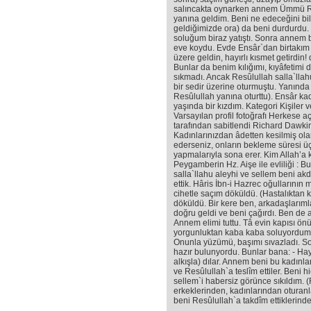
salıncakta oynarken annem Ümmü Ru
yanına geldim. Beni ne edeceğini bil
geldiğimizde ora) da beni durdurdu
soluğum biraz yatıştı. Sonra annem b
eve koydu. Evde Ensâr`dan birtakım 
üzere geldin, hayırlı kısmet getirdin! 
Bunlar da benim kılığımı, kıyâfetimi d
sıkmadı. Ancak Resûlullah salla`llah
bir sedir üzerine oturmuştu. Yanında
Resûlullah yanına oturttu). Ensâr ka
yaşında bir kızdım. Kategori Kişiler
Varsayılan profil fotoğrafı Herkese
tarafından sabitlendi Richard Dawkin
Kadınlarınızdan âdetten kesilmiş ol
ederseniz, onların bekleme süresi üç
yapmalarıyla sona erer. Kim Allah’a ka
Peygamberin Hz. Aişe ile evliliği : B
salla`llahu aleyhi ve sellem beni akd
ettik. Hâris İbn-i Hazrec oğullarının
cihetle saçım döküldü. (Hastalıktan 
döküldü. Bir kere ben, arkadaşlar
doğru geldi ve beni çağırdı. Ben de
Annem elimi tuttu. Tâ evin kapısı ön
yorgunluktan kaba kaba soluyordum. 
Onunla yüzümü, başımı sıvazladı. So
hazır bulunyordu. Bunlar bana: - Hayı
alkışla) dılar. Annem beni bu kadınlar
ve Resûlullah`a teslîm ettiler. Beni 
sellem`i habersiz görünce sıkıldım. 
erkeklerinden, kadınlarından oturanla
beni Resûlullah`a takdîm ettiklerind