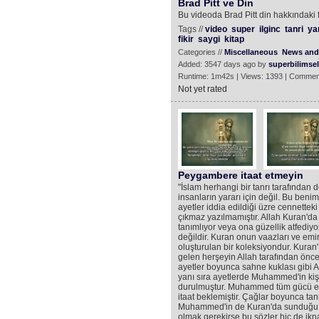
Brad Pitt ve Din
Bu videoda Brad Pitt din hakkındaki fi
Tags //
video
super
ilginc
tanri
yar
fikir
saygi
kitap
Categories //
Miscellaneous
News and 
Added: 3547 days ago by
superbilimsel
Runtime: 1m42s | Views: 1393 | Commen
Not yet rated
Peygambere itaat etmeyin
"İslam herhangi bir tanrı tarafından
insanların yararı için değil. Bu ben
ayetler iddia edildiği üzre cennette
çıkmaz yazılmamıştır. Allah Kuran'da 
tanımlıyor veya ona güzellik atfedi
değildir. Kuran onun vaazları ve emirl
oluşturulan bir koleksiyondur. Kura
gelen herşeyin Allah tarafından önce
ayetler boyunca sahne kuklası gibi All
yanı sıra ayetlerde Muhammed'in kişis
durulmuştur. Muhammed tüm gücü elin
itaat beklemiştir. Çağlar boyunca ta
Muhammed'in de Kuran'da sunduğu üzr
olmak gerekirse bu sözler hiç de ikn