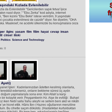
aşındaki Kızlada Evlenilebilir
a da Evlenilebilir "Gericilerden sapık fetva! İyice
akın nasıl diyor.." "Ebu Zerka" kod adıyla, internet
, "Ben kızımı "Ebu Bekir' istese verirdim, 9 yaşındaki
aki çocukla evlenilmesi de caizdir" diyor. Ne diyelim; "OHA
. Maalesef, ne acıdırki ülkemizde bu konuşmalara ceza
per
ilginc
yasam
film
filim
hayat
cevap
insan
il
cinsel
iliski
Politics
Science and Technology
ts: 0
 Ayeti)
yanet İşleri : Kadınlarınızdan âdetten kesilmiş olanlarla,
reddüt ederseniz, onların bekleme süresi üç aydır.
 doğum yapmalarıyla sona erer. Kim Allah’a karşı
bir kolaylık verir. Peygamberin Hz. Aişe ile evliliği : Buhari
kız iken Nebî salla`llahu aleyhi ve sellem beni akd ve nikâh
`ye hicret ettik. Hâris İbn-i Hazrec oğullarının menziline
dum. Bu cihetle saçım döküldü. (Hastalıktan kurtulduktan
rıma döküldü. Bir kere ben, arkadaşlarımla berâber