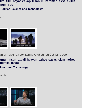
film
filim
hayat
cevap
insan
muhammed
ayse
evlilik
imum
yas
Politics
Science and Technology
s: 0
nlar hakkında çok komik ve düşündürücü bir video.
ymun
insan
uzayli
hayvan
bahce
savas
olum
nefret
bomba
hayat
ience and Technology
ts: 0