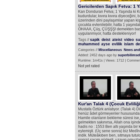
Gericilerden Sapık Fetva: 1 Y
Kan Donduran Fetva; 1 Yaşında ki Kızl
kudurdular, kıvıra kıvıra diyeceğini, b
üzerinden dini paylaşımlar yapan kişi
çocukla evlenilebilir, hatta 1 yaşınd
OHAAA, Çüş, ÇÜŞŞŞ! demekten baska
uygulanmıyor, hatta destekleniyor!
Tags //
sapik
deist
ateist
video
su
muhammed
ayse
evlilik
islam
del
Categories //
Miscellaneous
News and 
Added: 2452 days ago by
superbilimsel
Runtime: 1m41s | Views: 1712 | Commen
Not yet rated
Kur'an Talak 4 (Çocuk Evliliği
Mustafa Öztürk anlatıyor. (Talak 4) Di
henüz âdet görmeyenler hususunda te
Hamile olanların bekleme süresi ise,
gelmekten sakınırsa, Allah ona işinde 
hadis no : 1553 Ben altı yaşında bir 
eylemişti. (Üç sene sonra) biz Medîne
indik. Müteâkıben ben, sıtmaya tutul
sonra) saçım gürleşti, uzayıp omuzla