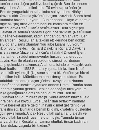
mân bana doğru geldi ve beni çağırdı. Ben de annemin
miyordum. Annem elimi tuttu. Tâ evin kapısı önün (e
. Ben de yorgunluktan kaba kaba soluyordum. Nihâyet
iraz su aldı. Onunla yüzümü, başımı sıvazladı. Sonra beni
kadınlar hazır bulunyordu. Bunlar bana: - Hayır ve bereket
di(ye alkışla) dılar. Annem beni bu kadınlara teslîm etti.
üzlediler ve Resûlullah`a teslîm ettiler. Beni hiçbir şey
u aleyhi ve sellem`i habersiz görünce sıkıldım. (Resûlullah
 Ensâr erkeklerinden, kadınlarından oturanlar vardı. Beni
dınları beni Resûlullah`a takdîm ettiklerinde ben dokuz
 ve Bloglar Lisans Standart YouTube Lisansı 55 Yorum
 açık bir yorum ekle… Richard Dawkins Richard Dawkins
s 9 ay önce (düzenlendi) Kur'an Talak 4 Diyanet İşleri :
anlarla, henüz âdet görmeyenler hususunda tereddüt
 aydır. Hamile olanların bekleme süresi ise, doğum
rşı gelmekten sakınırsa, Allah ona işinde bir kolaylık verir.
uhari hadis no : 1553 Ben altı yaşında bir kız iken Nebî
 ve nikâh eylemişti. (Üç sene sonra) biz Medîne`ye hicret
 menziline indik. Müteâkıben ben, sıtmaya tutuldum. Bu
kurtulduktan sonra) saçım gürleşti, uzayıp omuzlarıma
ımla berâber salıncakta oynarken annem Ümmü Rumân bana
 annemin yanına geldim. Beni ne edeceğini bilmiyordum.
ün (e geldiğimizde ora) da beni durdurdu. Ben de
Nihâyet soluğum biraz yatıştı. Sonra annem biraz su aldı.
nra beni eve koydu. Evde Ensâr`dan birtakım kadınlar
r ve bereket üzere geldin, hayırlı kısmet getirdin! di(ye
a teslîm etti. Bunlar da benim kılığımı, kıyâfetimi düzlediler
hiçbir şey sıkmadı. Ancak Resûlullah salla`llahu aleyhi ve
(Resûlullah bir sedir üzerine oturmuştu. Yanında Ensâr
r vardı. Beni Resûlullah yanına oturttu). Ensâr kadınları
e ben dokuz yaşında bir kızdım.?