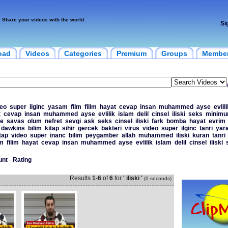
Share your videos with the world
Si
oad
Videos
Categories
Premium
Groups
Membe
deo
super
ilginc
yasam
film
filim
hayat
cevap
insan
muhammed
ayse
evlili
t
cevap
insan
muhammed
ayse
evlilik
islam
delil
cinsel
iliski
seks
minim
e
savas
olum
nefret
sevgi
ask
seks
cinsel
iliski
fark
bomba
hayat
evrim
dawkins
bilim
kitap
sihir
gercek
bakteri
virus
video
super
ilginc
tanri
yara
tap
video
super
inanc
bilim
peygamber
allah
muhammed
iliski
kuran
tanri
lm
filim
hayat
cevap
insan
muhammed
ayse
evlilik
islam
delil
cinsel
iliski
unt
-
Rating
Results
1
-
6
of
6
for
' iliski '
(0 seconds)