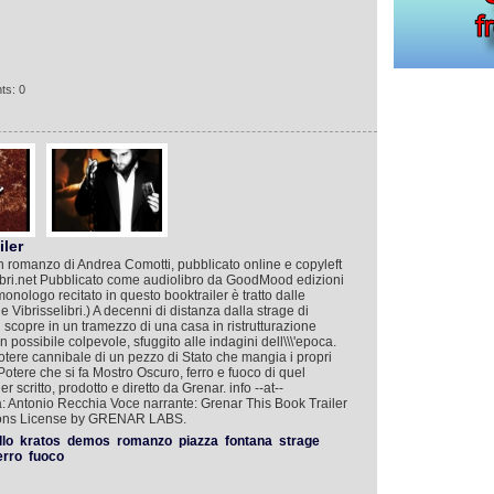
ts: 0
ler
n romanzo di Andrea Comotti, pubblicato online e copyleft
selibri.net Pubblicato come audiolibro da GoodMood edizioni
onologo recitato in questo booktrailer è tratto dalle
e Vibrisselibri.) A decenni di distanza dalla strage di
n scopre in un tramezzo di una casa in ristrutturazione
 possibile colpevole, sfuggito alle indagini dell\\\'epoca.
potere cannibale di un pezzo di Stato che mangia i propri
il Potere che si fa Mostro Oscuro, ferro e fuoco di quel
 scritto, prodotto e diretto da Grenar. info --at--
ca: Antonio Recchia Voce narrante: Grenar This Book Trailer
mons License by GRENAR LABS.
llo
kratos
demos
romanzo
piazza
fontana
strage
erro
fuoco