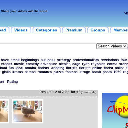
Share your videos with the world
Si
oad
Videos
Categories
Premium
Groups
Membe
have
small
beginnings
business
strategy
professionalism
revelations
four
croods
movie
comedy
adventure
nicolas
cage
ryan
reynolds
emma
ston
imal
fun
local
omaha
florists
wedding
florists
florists
online
florist
online
f
r
giallo
kratos
demos
romanzo
piazza
fontana
strage
bomb
photo
1969
reg
unt
-
Rating
Results
1
-
2
of
2
for
' loris '
(0 seconds)