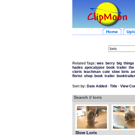
Home
Upl
Related Tags:
wes
berry
big
things
hades
apocalypse
book
trailer
the
cloris
leachman
cute
slow
loris
an
florist
shop
book
trailer
booktraile
Sort by:
Date Added
-
Title
-
View Co
Search // loris
Slow Loris