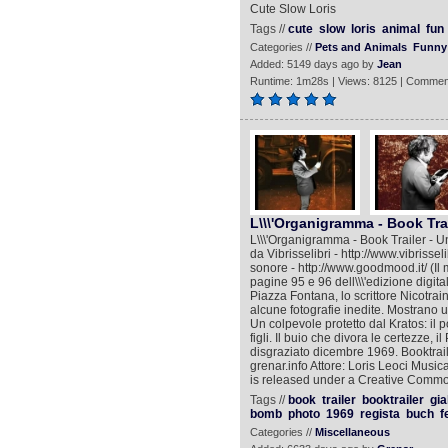
Cute Slow Loris
Tags //
cute
slow
loris
animal
fun
Categories //
Pets and Animals
Funny
Added: 5149 days ago by
Jean
Runtime: 1m28s | Views: 8125 | Commen
L\\\'Organigramma - Book Trai
L\\\'Organigramma - Book Trailer - U
da Vibrisselibri - http://www.vibris
sonore - http://www.goodmood.it/ (Il m
pagine 95 e 96 dell\\\'edizione digital
Piazza Fontana, lo scrittore Nicotrai
alcune fotografie inedite. Mostrano un
Un colpevole protetto dal Kratos: il 
figli. Il buio che divora le certezze, 
disgraziato dicembre 1969. Booktrailer
grenar.info Attore: Loris Leoci Musi
is released under a Creative Com
Tags //
book
trailer
booktrailer
gia
bomb
photo
1969
regista
buch
f
Categories //
Miscellaneous