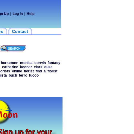
gn Up
|
Log In
|
Help
rs
Contact
horsemen
monica
corwin
fantasy
e
catherine
keener
clark
duke
lorists
online
florist
find
a
florist
ista
buch
ferro
fuoco