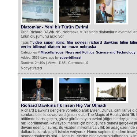
Diatomlar - Yeni bir Türün Evrimi
Prof. Richard DAWKINS, Nebraska Müzesinde diatomların evrimsel araf
türün oluşumunu açıklıyor.
Tags //
video
super
ilginc
film
soylesi
richard
dawkins
bilim
bili
evrim
bilimsel
diatom
tur
muze
nebraska
Categories //
Miscellaneous
News and Politics
Science and Technology
Added: 3538 days ago by
superbilimsel
Runtime: 2m10s | Views: 1185 | Comments: 0
Not yet rated
Richard Dawkins İlk İnsan Hiç Var Olmadı
Richard Dawkins gençlere yönelik olarak Evren, Dünya, canlılar ve diğ
sorulara bilimle cevap verdiği son kitabı The Magic of Reality'deki "İlk 
bölümde bahsi geçen, gözle görülemeyen evrimi (diğer bir deyişle bakt
hızlı görülmeyen) kavrayabilmemiz için bir düşünce deneyi gerçekleştir
devam eden bir süreç. Bu yüzden milyonlarca yıllık bir ağaç üzerinde 
dallara bakarak çeşitli isimler veriyoruz: Homo sapiens (modern insa
neanderthalensis gibi... Hepsi bu zincirin bir devamı olduğundan ilk i