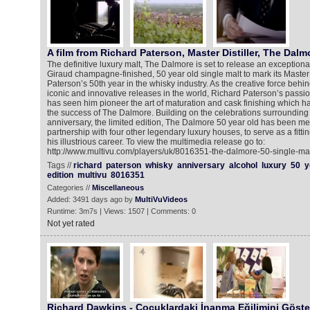
A film from Richard Paterson, Master Distiller, The Dalm
The definitive luxury malt, The Dalmore is set to release an exception
Giraud champagne-finished, 50 year old single malt to mark its Master 
Paterson’s 50th year in the whisky industry. As the creative force behi
iconic and innovative releases in the world, Richard Paterson’s passion
has seen him pioneer the art of maturation and cask finishing which h
the success of The Dalmore. Building on the celebrations surrounding
anniversary, the limited edition, The Dalmore 50 year old has been met
partnership with four other legendary luxury houses, to serve as a fittin
his illustrious career. To view the multimedia release go to:
http://www.multivu.com/players/uk/8016351-the-dalmore-50-single-mal
Tags //
richard
paterson
whisky
anniversary
alcohol
luxury
50
y
edition
multivu
8016351
Categories //
Miscellaneous
Added: 3491 days ago by
MultiVuVideos
Runtime: 3m7s | Views: 1507 | Comments: 0
Not yet rated
Richard Dawkins - Çocuklardaki İnanma Eğilimini Göste