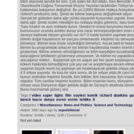
bilim alanında tanıdık bir isim. Çok satan bir dizi kitabı, Gen Bencildir,
Olasılıksızlık Dağına Tırmanmak (Kuzey Yayınları tarafından Türkçe'ye ç
hakkındaki bakışımızı değiştirdi. Bu yıl (1995) Bilimin Halkça Anlaşılm
Oxford'lı profesörü oldu. Şimdi de bilime bakışımızı değiştirmek istiyor. 
Gerçek bir gülleden daha ağır çünkü dayanıklı kurşundan yapıldı. İnsa
daha ağır. Şimdi sizden istediğim bu noktaya doğru gitmeniz, topu bu
Topu bırakın ve aynı noktada durun. Newton'ın enerji korunumu kanu
burnunuzun ucunda aniden durup size zarar vermeyeceğinden emin ola
deneye katılmak isteyen gönüllü var mı? O halde kendim yapmak dur
bilimin doğal hayatımızın bir parçası olmamasıdır. Hepimiz bu deneyde 
bilmeliyiz. Bilimin bize böyle söylediğini bilmeliyiz. Ancak belli ki hep
Benim bu programdaki amacım ise bilimin hayatımızda neden önemli bir
göstermek. Bilime sırtımızı döndüğümüz ve bilim karşıtlığını kucakladı
kalacağımız tehlikeleri göstermeyi umuyorum. Ve bilimin ne yapabile
alacağımız riskleri... Başlamak için en uygun yer her şeyin başlangıcı
kökeni hakkında bilmediğimiz çok şey var ve araştırmaya devam etmeli
yaşamın büyük resmi hiç şüpheye yer bırakmayacak şekilde ortaya çıkm
4.5 milyar yaşında. Ve kısa bir süre sonra, ilk bir milyar yılda ilk canlı h
bunun ardından hepimiz türedik, tüm bitkiler, tüm hayvanlar, tüm insanla
olgudur. Tüm canlılar hepimiz kuzeniz. Bilim insanları bunu, dünyanın 
olması veya Dünya'nın diğer şekilde değil de Güneş'in etrafında dönme
Buna inanmamak gülünç olur.
Tags //
video
super
ilginc
film
soylesi
komik
richard
dawkins
gu
bencil
hucre
dunya
evren
evrim
tehlike
fi
Categories //
Miscellaneous
News and Politics
Science and Technology
Added: 3482 days ago by
superbilimsel
Runtime: 3m38s | Views: 1140 | Comments: 0
Not yet rated