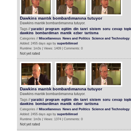
Dawkins mantık bombardımanına tutuyor
Dawkins mantık bombardımanına tutuyor.
Tags //
yaratici
program
egitim
din
tanri
sistem
soru
cevap
top
dawkins
bombardiman
mantik
ezber
tartisma
Categories //
Miscellaneous
News and Politics
Science and Technology
Added: 2455 days ago by
superbilimsel
Runtime: 1m3s | Views: 1409 | Comments: 0
Not yet rated
Dawkins mantık bombardımanına tutuyor
Dawkins mantık bombardımanına tutuyor.
Tags //
yaratici
program
egitim
din
tanri
sistem
soru
cevap
top
dawkins
bombardiman
mantik
ezber
tartisma
Categories //
Miscellaneous
News and Politics
Science and Technology
Added: 2455 days ago by
superbilimsel
Runtime: 1m3s | Views: 1374 | Comments: 0
Not yet rated