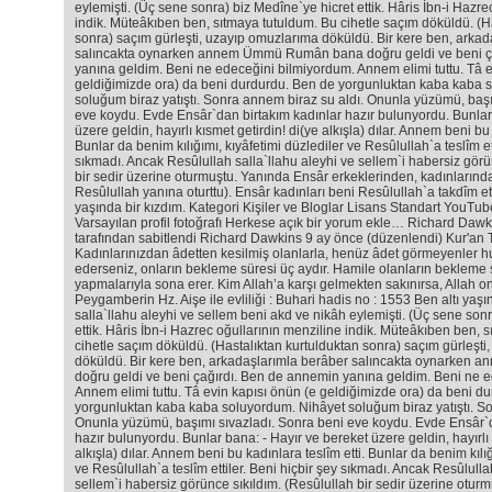
eylemişti. (Üç sene sonra) biz Medîne`ye hicret ettik. Hâris İbn-i Hazre
indik. Müteâkıben ben, sıtmaya tutuldum. Bu cihetle saçım döküldü. (H
sonra) saçım gürleşti, uzayıp omuzlarıma döküldü. Bir kere ben, arkad
salıncakta oynarken annem Ümmü Rumân bana doğru geldi ve beni ç
yanına geldim. Beni ne edeceğini bilmiyordum. Annem elimi tuttu. Tâ e
geldiğimizde ora) da beni durdurdu. Ben de yorgunluktan kaba kaba 
soluğum biraz yatıştı. Sonra annem biraz su aldı. Onunla yüzümü, başı
eve koydu. Evde Ensâr`dan birtakım kadınlar hazır bulunyordu. Bunlar
üzere geldin, hayırlı kısmet getirdin! di(ye alkışla) dılar. Annem beni bu 
Bunlar da benim kılığımı, kıyâfetimi düzlediler ve Resûlullah`a teslîm ett
sıkmadı. Ancak Resûlullah salla`llahu aleyhi ve sellem`i habersiz görü
bir sedir üzerine oturmuştu. Yanında Ensâr erkeklerinden, kadınlarında
Resûlullah yanına oturttu). Ensâr kadınları beni Resûlullah`a takdîm e
yaşında bir kızdım. Kategori Kişiler ve Bloglar Lisans Standart YouTu
Varsayılan profil fotoğrafı Herkese açık bir yorum ekle… Richard Daw
tarafından sabitlendi Richard Dawkins 9 ay önce (düzenlendi) Kur'an Ta
Kadınlarınızdan âdetten kesilmiş olanlarla, henüz âdet görmeyenler 
ederseniz, onların bekleme süresi üç aydır. Hamile olanların bekleme 
yapmalarıyla sona erer. Kim Allah’a karşı gelmekten sakınırsa, Allah ona 
Peygamberin Hz. Aişe ile evliliği : Buhari hadis no : 1553 Ben altı yaşı
salla`llahu aleyhi ve sellem beni akd ve nikâh eylemişti. (Üç sene son
ettik. Hâris İbn-i Hazrec oğullarının menziline indik. Müteâkıben ben, 
cihetle saçım döküldü. (Hastalıktan kurtulduktan sonra) saçım gürleşt
döküldü. Bir kere ben, arkadaşlarımla berâber salıncakta oynarke
doğru geldi ve beni çağırdı. Ben de annemin yanına geldim. Beni ne 
Annem elimi tuttu. Tâ evin kapısı önün (e geldiğimizde ora) da beni d
yorgunluktan kaba kaba soluyordum. Nihâyet soluğum biraz yatıştı. So
Onunla yüzümü, başımı sıvazladı. Sonra beni eve koydu. Evde Ensâr`d
hazır bulunyordu. Bunlar bana: - Hayır ve bereket üzere geldin, hayırlı 
alkışla) dılar. Annem beni bu kadınlara teslîm etti. Bunlar da benim kılığ
ve Resûlullah`a teslîm ettiler. Beni hiçbir şey sıkmadı. Ancak Resûlulla
sellem`i habersiz görünce sıkıldım. (Resûlullah bir sedir üzerine otur