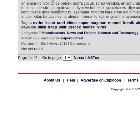
anlamını yitiriyor. Önce bebek, sonra çocuk, sonra yetişkin, en sonun
bu kesintisiz süreç hep devam ediyor ve bebeklik, çocukluk vs. diye a
kendimizde göremediğimiz bu aşamaları fotoğraf karelerine aldığımızd
ancak. Kitap bir yayınevi tarafından henüz Türkçe'ye çevrilme aşamas
Tags //
evrim
insan
tanri
video
super
maymun
memeli
komik
aki
dawkins
bilim
kitap
sihir
gercek
bakteri
virus
Categories //
Miscellaneous
News and Politics
Science and Technology
Added: 3538 days ago by
superbilimsel
Runtime: 4m10s | Views: 1416 | Comments: 0
Not yet rated
Page 1 of 6 | Go to page
Next»
LAST»»
About Us
|
Help
|
Advertise on ClipMoon
|
Terms 
Copyright © 2007-