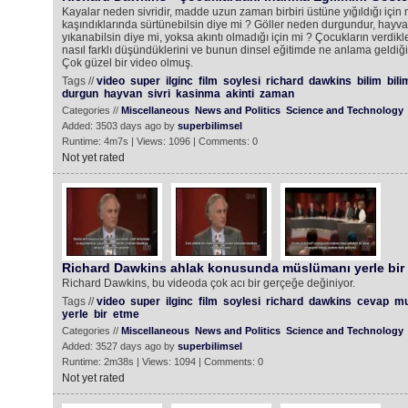
Kayalar neden sivridir, madde uzun zaman birbiri üstüne yığıldığı için
kaşındıklarında sürtünebilsin diye mi ? Göller neden durgundur, hay
yıkanabilsin diye mi, yoksa akıntı olmadığı için mi ? Çocukların verdik
nasıl farklı düşündüklerini ve bunun dinsel eğitimde ne anlama geldiğin
Çok güzel bir video olmuş.
Tags //
video
super
ilginc
film
soylesi
richard
dawkins
bilim
bili
durgun
hayvan
sivri
kasinma
akinti
zaman
Categories //
Miscellaneous
News and Politics
Science and Technology
Added: 3503 days ago by
superbilimsel
Runtime: 4m7s | Views: 1096 | Comments: 0
Not yet rated
Richard Dawkins ahlak konusunda müslümanı yerle bir 
Richard Dawkins, bu videoda çok acı bir gerçeğe değiniyor.
Tags //
video
super
ilginc
film
soylesi
richard
dawkins
cevap
mu
yerle
bir
etme
Categories //
Miscellaneous
News and Politics
Science and Technology
Added: 3527 days ago by
superbilimsel
Runtime: 2m38s | Views: 1094 | Comments: 0
Not yet rated