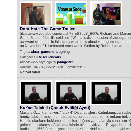
Dont Hate The Game Trailer
https://www.youtube.com/watch?v=qE7gyY_EGPc Richard and Marcus
Game Station 4 but it's sold out :( With a toxic obsession of videogame
awkward situations in this funny web show about videogames and relat
on November 21st released each week. Written by Robert Lamar
Tags //
xbox
gamers
laughing
Categories //
Miscellaneous
Added: 2455 days ago by
johngeltkn
Runtime: 1m58s | Views: 1438 | Comments: 0
Not yet rated
Kur'an Talak 4 (Çocuk Evliliği Ayeti)
Mustafa Öztürk anlatıyor. (Talak 4) Diyanet İşleri : Kadınlarınızdan âdet
henüz âdet görmeyenler hususunda tereddüt ederseniz, onların beklem
Hamile olanların bekleme süresi ise, doğum yapmalarıyla sona erer. Ki
gelmekten sakınırsa, Allah ona işinde bir kolaylık verir. Peygamberin Hz. 
hadis no : 1553 Ben altı yaşında bir kız iken Nebî salla`llahu aleyhi v