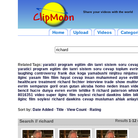
Share your videos with the world
Home
Upload
Videos
Categor
Related Tags:
yaratici
program
egitim
din
tanri
sistem
soru
ceva
yaratici
program
egitim
din
tanri
sistem
soru
cevap
toplum
evri
laughing
controversy
frank
dux
koga
yamabushi
ninjitsu
ninjutsu
ilginc
yasam
film
filim
hayat
cevap
insan
muhammed
ayse
evlili
healthcare
treatment
richard
fechter
interview
trade
show
multiv
evrim
sempanze
goril
oran
gutan
akraba
homo
neden
insan
vid
bencil
hucre
dunya
evren
evrim
tehlike
fi
richard
paterson
whis
8016351
video
super
ilginc
film
soylesi
richard
dawkins
bilim
bil
ilginc
film
soylesi
richard
dawkins
cevap
musluman
ahlak
anlayi
Sort by:
Date Added
-
Title
-
View Count
-
Rating
Search // richard
Results
1
-
12