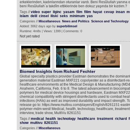
erkeklerinden, kadınlarından oturanlar vardı. Beni Resûlullah yanına ot
beni Resûlullah`a takdîm ettiklerinde ben dokuz yaşında bir kızdım.?
Tags //
video
super
ilginc
yasam
film
filim
hayat
cevap
insan
m
islam
delil
cinsel
iliski
seks
minimum
yas
Categories //
Miscellaneous
News and Politics
Science and Technology
Added: 3062 days ago by
superbilimsel
Runtime: 4m8s | Views: 1399 | Comments: 0
Not yet rated
Biomed Insights from Richard Fechter
Global specialty plastics provider Eastman demonstrates the dominant
generation material Eastman MXF221 copolyester as a disinfectant-rea
healthcare environments at the Medical Design & Manufacturing (MD
Anaheim, California, Feb. 6 to 8. The latest advancement in biocompa
polymers for medical device housings and hardware, Eastman MXF22
chemical compatibility with stringent disinfectants used to combat hea
infections (HAIs) as well as improved durability and impact strength. T
release go to: https://www.multivu.com/players/English/8261151-eastm
polymer-mdm-west/ Medical, health, technology, healthcare, treatment,
interview, trade show, MultiVu 8261151
Tags //
medical
health
technology
healthcare
treatment
richard
show
multivu
8261151
Categories //
Miscellaneous