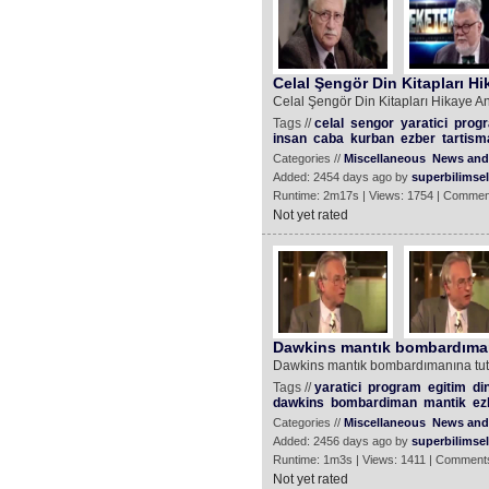
Celal Şengör Din Kitapları H
Celal Şengör Din Kitapları Hikaye A
Tags //
celal
sengor
yaratici
prog
insan
caba
kurban
ezber
tartism
Categories //
Miscellaneous
News and 
Added: 2454 days ago by
superbilimsel
Runtime: 2m17s | Views: 1754 | Commen
Not yet rated
Dawkins mantık bombardıman
Dawkins mantık bombardımanına tut
Tags //
yaratici
program
egitim
di
dawkins
bombardiman
mantik
ez
Categories //
Miscellaneous
News and 
Added: 2456 days ago by
superbilimsel
Runtime: 1m3s | Views: 1411 | Comments
Not yet rated