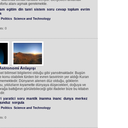
onforlu alanı aşmak gerekmekte.
ram
egitim
din
tanri
sistem
soru
cevap
toplum
evrim
a
Politics
Science and Technology
ts: 0
 Astronomi Anlayışı
ilkel bilimsel bilgilerini olduğu gibi yansıtmaktadır. Bugün
e konu olabilek türden bir evren tasvirinin yer aldığı Kuran
üşmemektedir. Dünyanın alenen düz olduğu, göklerin
u, yıldızların kıyamette dünyaya düşecekleri, doğuya ve
ağa battığının görülebileceği gibi ifadeler bize bu kitabın
ir.
i
yaratici
soru
mantik
inanma
inanc
dunya
merkez
gunduz
sorgula
Politics
Science and Technology
ts: 0