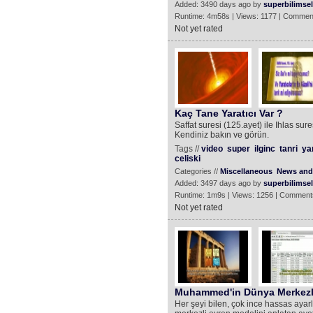
Added: 3490 days ago by
superbilimsel
Runtime: 4m58s | Views: 1177 | Commen
Not yet rated
Kaç Tane Yaratıcı Var ?
Saffat suresi (125.ayet) ile Ihlas sure
Kendiniz bakın ve görün.
Tags //
video
super
ilginc
tanri
yar
celiski
Categories //
Miscellaneous
News and 
Added: 3497 days ago by
superbilimsel
Runtime: 1m9s | Views: 1256 | Comment
Not yet rated
Muhammed'in Dünya Merkezli
Her şeyi bilen, çok ince hassas ayar