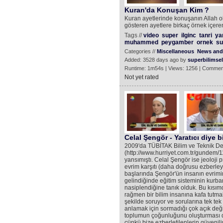
Kuran'da Konuşan Kim ?
Kuran ayetlerinde konuşanın Allah
gösteren ayetlere birkaç örnek içere
Tags //
video
super
ilginc
tanri
yar
muhammed
peygamber
ornek
s
Categories //
Miscellaneous
News and 
Added: 3528 days ago by
superbilimsel
Runtime: 1m54s | Views: 1256 | Commen
Not yet rated
Celal Şengör - Yaratıcı diye b
2009'da TÜBİTAK Bilim ve Teknik De
(http://www.hurriyet.com.tr/gundem/11
yansımıştı. Celal Şengör ise jeoloji 
evrim karşıtı (daha doğrusu ezberleyi
başlarında Şengör'ün insanın evrim
gelindiğinde eğitim sisteminin kurb
nasiplendiğine tanık olduk. Bu kısımd
rağmen bir bilim insanına kafa tutma
şekilde soruyor ve sorularına tek t
anlamak için sormadığı çok açık deği
toplumun çoğunluğunu oluşturması da
çünkü bize ezberletilenlerin güvenili