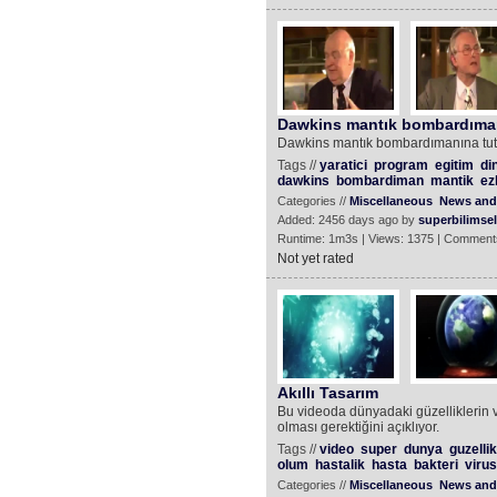
Dawkins mantık bombardıman
Dawkins mantık bombardımanına tut
Tags //
yaratici
program
egitim
di
dawkins
bombardiman
mantik
ez
Categories //
Miscellaneous
News and 
Added: 2456 days ago by
superbilimsel
Runtime: 1m3s | Views: 1375 | Comment
Not yet rated
Akıllı Tasarım
Bu videoda dünyadaki güzelliklerin v
olması gerektiğini açıklıyor.
Tags //
video
super
dunya
guzellik
olum
hastalik
hasta
bakteri
virus
Categories //
Miscellaneous
News and 