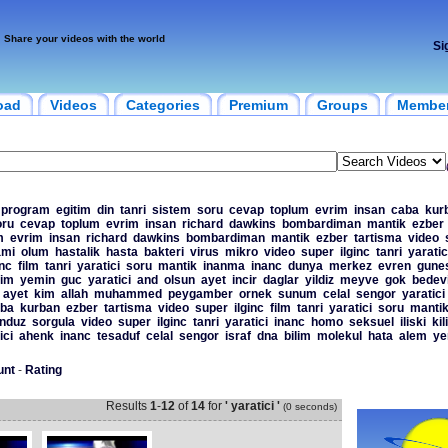
Share your videos with the world
Si
oad
Videos
Categories
Premium
Groups
Membe
program
egitim
din
tanri
sistem
soru
cevap
toplum
evrim
insan
caba
kur
oru
cevap
toplum
evrim
insan
richard
dawkins
bombardiman
mantik
ezber
m
evrim
insan
richard
dawkins
bombardiman
mantik
ezber
tartisma
video
ami
olum
hastalik
hasta
bakteri
virus
mikro
video
super
ilginc
tanri
yaratic
inc
film
tanri
yaratici
soru
mantik
inanma
inanc
dunya
merkez
evren
gune
lim
yemin
guc
yaratici
and
olsun
ayet
incir
daglar
yildiz
meyve
gok
bedev
ayet
kim
allah
muhammed
peygamber
ornek
sunum
celal
sengor
yaratici
ba
kurban
ezber
tartisma
video
super
ilginc
film
tanri
yaratici
soru
manti
nduz
sorgula
video
super
ilginc
tanri
yaratici
inanc
homo
seksuel
iliski
kil
ici
ahenk
inanc
tesaduf
celal
sengor
israf
dna
bilim
molekul
hata
alem
y
unt
-
Rating
Results
1
-
12
of
14
for
' yaratici '
(0 seconds)