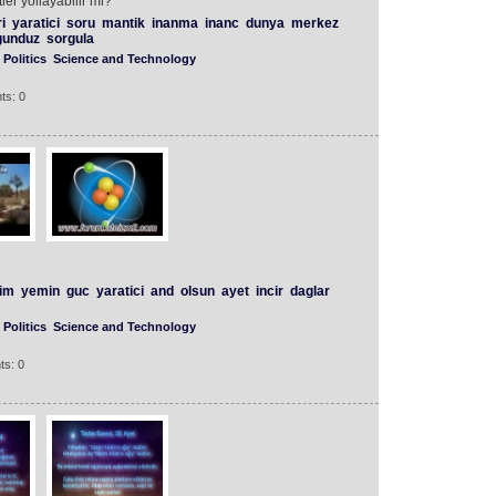
er yollayabilir mi?
i
yaratici
soru
mantik
inanma
inanc
dunya
merkez
gunduz
sorgula
Politics
Science and Technology
ts: 0
lim
yemin
guc
yaratici
and
olsun
ayet
incir
daglar
Politics
Science and Technology
ts: 0