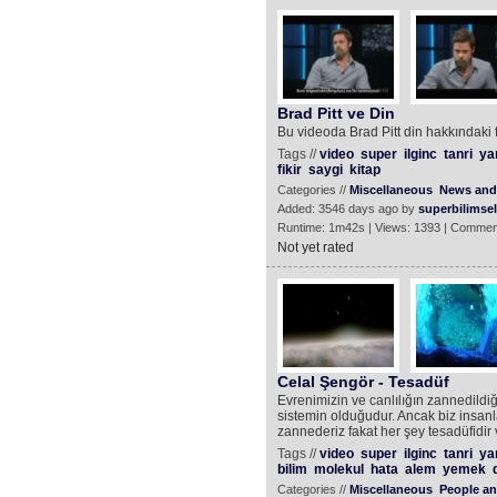
Brad Pitt ve Din
Bu videoda Brad Pitt din hakkındaki fi
Tags //
video
super
ilginc
tanri
yar
fikir
saygi
kitap
Categories //
Miscellaneous
News and 
Added: 3546 days ago by
superbilimsel
Runtime: 1m42s | Views: 1393 | Commen
Not yet rated
Celal Şengör - Tesadüf
Evrenimizin ve canlılığın zannedildi
sistemin olduğudur. Ancak biz insa
zannederiz fakat her şey tesadüfidir 
Tags //
video
super
ilginc
tanri
yar
bilim
molekul
hata
alem
yemek
Categories //
Miscellaneous
People an