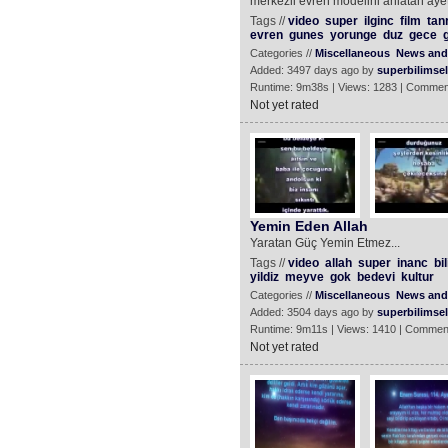
merkezli evren modelini anlatan ayetl
Tags //
video
super
ilginc
film
tanr
evren
gunes
yorunge
duz
gece
Categories //
Miscellaneous
News and 
Added: 3497 days ago by
superbilimsel
Runtime: 9m38s | Views: 1283 | Commen
Not yet rated
Yemin Eden Allah
Yaratan Güç Yemin Etmez...
Tags //
video
allah
super
inanc
bi
yildiz
meyve
gok
bedevi
kultur
Categories //
Miscellaneous
News and 
Added: 3504 days ago by
superbilimsel
Runtime: 9m11s | Views: 1410 | Commen
Not yet rated