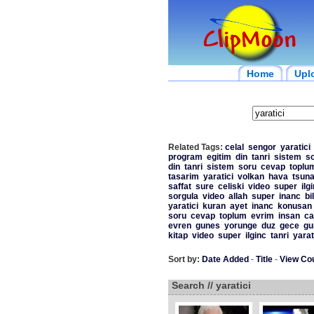
Home
Upl
Related Tags:
celal
sengor
yaratici
program
egitim
din
tanri
sistem
s
din
tanri
sistem
soru
cevap
toplu
tasarim
yaratici
volkan
hava
tsun
saffat
sure
celiski
video
super
ilg
sorgula
video
allah
super
inanc
bi
yaratici
kuran
ayet
inanc
konusan
soru
cevap
toplum
evrim
insan
ca
evren
gunes
yorunge
duz
gece
gu
kitap
video
super
ilginc
tanri
yarat
Sort by:
Date Added
-
Title
-
View Co
Search // yaratici