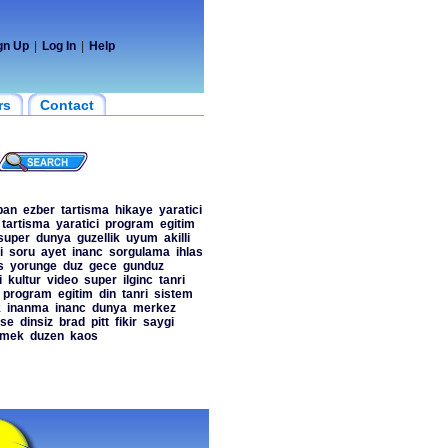
gn Up
|
Log In
|
Help
rs
Contact
ban
ezber
tartisma
hikaye
yaratici
tartisma
yaratici
program
egitim
super
dunya
guzellik
uyum
akilli
i
soru
ayet
inanc
sorgulama
ihlas
s
yorunge
duz
gece
gunduz
i
kultur
video
super
ilginc
tanri
program
egitim
din
tanri
sistem
k
inanma
inanc
dunya
merkez
ise
dinsiz
brad
pitt
fikir
saygi
emek
duzen
kaos