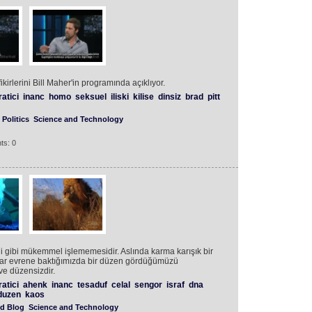
kirlerini Bill Maher'in programında açıklıyor.
atici
inanc
homo
seksuel
iliski
kilise
dinsiz
brad
pitt
Politics
Science and Technology
ts: 0
ği gibi mükemmel işlememesidir. Aslında karma karışık bir
nlar evrene baktığımızda bir düzen gördüğümüzü
ve düzensizdir.
atici
ahenk
inanc
tesaduf
celal
sengor
israf
dna
duzen
kaos
d Blog
Science and Technology