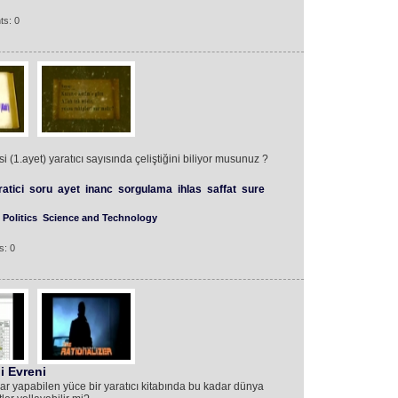
ts: 0
si (1.ayet) yaratıcı sayısında çeliştiğini biliyor musunuz ?
atici
soru
ayet
inanc
sorgulama
ihlas
saffat
sure
Politics
Science and Technology
s: 0
 Evreni
lar yapabilen yüce bir yaratıcı kitabında bu kadar dünya