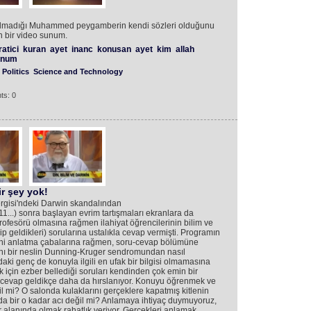
 olmadığı Muhammed peygamberin kendi sözleri olduğunu
n bir video sunum.
atici
kuran
ayet
inanc
konusan
ayet
kim
allah
unum
Politics
Science and Technology
ts: 0
ir şey yok!
rgisi'ndeki Darwin skandalından
1...) sonra başlayan evrim tartışmaları ekranlara da
profesörü olmasına rağmen ilahiyat öğrencilerinin bilim ve
p geldikleri) sorularına ustalıkla cevap vermişti. Programın
ini anlatma çabalarına rağmen, soru-cevap bölümüne
anı bir neslin Dunning-Kruger sendromundan nasıl
aki genç de konuyla ilgili en ufak bir bilgisi olmamasına
k için ezber bellediği soruları kendinden çok emin bir
ek cevap geldikçe daha da hırslanıyor. Konuyu öğrenmek ve
l mi? O salonda kulaklarını gerçeklere kapatmış kitlenin
 bir o kadar acı değil mi? Anlamaya ihtiyaç duymuyoruz,
r alanında olmak rahatlık veriyor. Gerçekleri anlamak