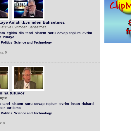
ikaye Anlatır,Evrimden Bahsetmez
nlatır Ve Evrimden Bahsetmez.
ram
egitim
din
tanri
sistem
soru
cevap
toplum
evrim
a
hikaye
Politics
Science and Technology
ts: 0
ına tutuyor
uyor.
n
tanri
sistem
soru
cevap
toplum
evrim
insan
richard
ber
tartisma
Politics
Science and Technology
: 0