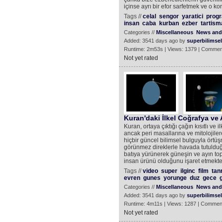
içinse ayrı bir efor sarfetmek ve o k
Tags //
celal
sengor
yaratici
prog
insan
caba
kurban
ezber
tartism
Categories //
Miscellaneous
News and 
Added: 3541 days ago by
superbilimsel
Runtime: 2m53s | Views: 1379 | Commen
Not yet rated
Kuran'daki İlkel Coğrafya ve
Kuran, ortaya çıktığı çağın kısıtlı ve 
ancak peri masallarına ve mitolojiler
hiçbir güncel bilimsel bulguyla ört
görünmez direklerle havada tutulduğ
batıya yürünerek güneşin ve ayın topr
insan ürünü olduğunu işaret etmekted
Tags //
video
super
ilginc
film
tanr
evren
gunes
yorunge
duz
gece
Categories //
Miscellaneous
News and 
Added: 3541 days ago by
superbilimsel
Runtime: 4m11s | Views: 1287 | Commen
Not yet rated