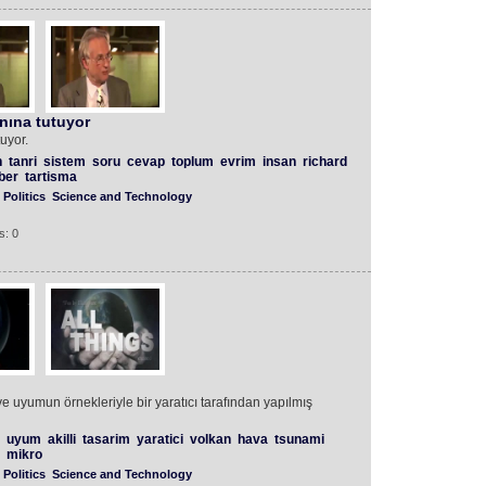
ına tutuyor
uyor.
n
tanri
sistem
soru
cevap
toplum
evrim
insan
richard
ber
tartisma
Politics
Science and Technology
s: 0
e uyumun örnekleriyle bir yaratıcı tarafından yapılmış
uyum
akilli
tasarim
yaratici
volkan
hava
tsunami
mikro
Politics
Science and Technology