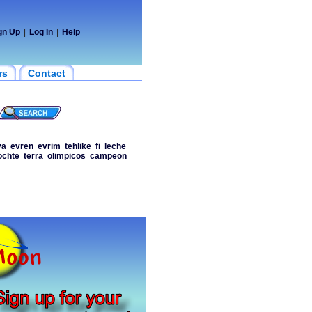
gn Up
|
Log In
|
Help
rs
Contact
ya
evren
evrim
tehlike
fi
leche
ochte
terra
olimpicos
campeon