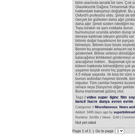
bilim alanında tanıdık bir isim. Çok sa
Olasılıksızlık Dağına Tırmanmak (Kuze
hakkındaki bakışımızı değiştirdi. Bu 
Oxford'lı profesörü oldu. Şimdi de bil
Gerçek bir gülleden daha ağır çünkü 
daha ağır. Şimdi sizden istediğim b
Topu bırakın ve aynı noktada durun
burnunuzun ucunda aniden durup siz
deneye katılmak isteyen gönüllü va
bilimin doğal hayatımızın bir parças
bilmeliyiz. Bilimin bize böyle söyledi
Benim bu programdaki amacım ise bil
göstermek. Bilime sırtımızı döndüğüm
kalacağımız tehlikeleri göstermeyi 
alacağımız riskleri... Başlamak için
kökeni hakkında bilmediğimiz çok şe
yaşamın büyük resmi hiç şüpheye yer
4.5 milyar yaşında. Ve kısa bir süre son
bunun ardından hepimiz türedik, tüm b
olgudur. Tüm canlılar hepimiz kuzeni
olması veya Dünya'nın diğer şekilde 
Buna inanmamak gülünç olur.
Tags //
video
super
ilginc
film
soy
bencil
hucre
dunya
evren
evrim
Categories //
Miscellaneous
News and 
Added: 3485 days ago by
superbilimsel
Runtime: 3m38s | Views: 1140 | Commen
Not yet rated
Page 1 of 1 | Go to page