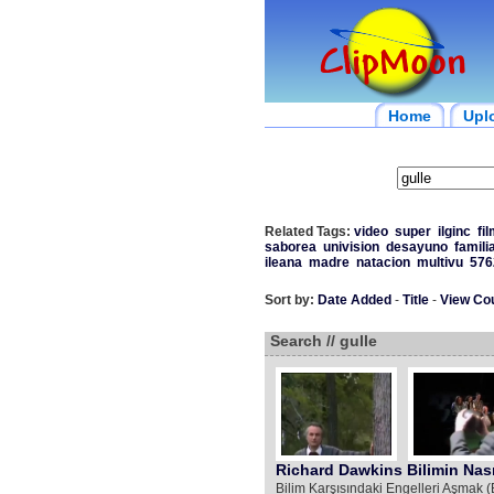
Home
Upl
Related Tags:
video
super
ilginc
fi
saborea
univision
desayuno
famili
ileana
madre
natacion
multivu
576
Sort by:
Date Added
-
Title
-
View Co
Search // gulle
Richard Dawkins Bilimin Nasıl
Bilim Karşısındaki Engelleri Aşmak 