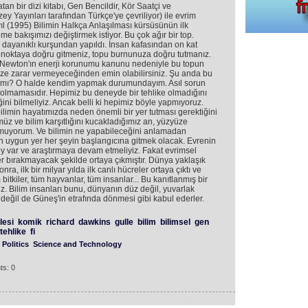
tan bir dizi kitabı, Gen Bencildir, Kör Saatçi ve
y Yayınları tarafından Türkçe'ye çevriliyor) ile evrim
yıl (1995) Bilimin Halkça Anlaşılması kürsüsünün ilk
ime bakışımızı değiştirmek istiyor. Bu çok ağır bir top.
dayanıklı kurşundan yapıldı. İnsan kafasından on kat
u noktaya doğru gitmeniz, topu burnunuza doğru tutmanız.
. Newton'ın enerji korunumu kanunu nedeniyle bu topun
e zarar vermeyeceğinden emin olabilirsiniz. Şu anda bu
r mı? O halde kendim yapmak durumundayım. Asıl sorun
ı olmamasıdır. Hepimiz bu deneyde bir tehlike olmadığını
ğini bilmeliyiz. Ancak belli ki hepimiz böyle yapmıyoruz.
imin hayatımızda neden önemli bir yer tutması gerektiğini
üz ve bilim karşıtlığını kucakladığımız an, yüzyüze
umuyorum. Ve bilimin ne yapabileceğini anlamadan
 en uygun yer her şeyin başlangıcına gitmek olacak. Evrenin
y var ve araştırmaya devam etmeliyiz. Fakat evrimsel
 bırakmayacak şekilde ortaya çıkmıştır. Dünya yaklaşık
ra, ilk bir milyar yılda ilk canlı hücreler ortaya çıktı ve
itkiler, tüm hayvanlar, tüm insanlar... Bu kanıtlanmış bir
z. Bilim insanları bunu, dünyanın düz değil, yuvarlak
değil de Güneş'in etrafında dönmesi gibi kabul ederler.
lesi
komik
richard
dawkins
gulle
bilim
bilimsel
gen
tehlike
fi
Politics
Science and Technology
ts: 0