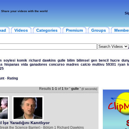
Share your videos with the world
Si
oad
Videos
Categories
Premium
Groups
Membe
lm
soylesi
komik
richard
dawkins
gulle
bilim
bilimsel
gen
bencil
hucre
dun
as
hispanas
vida
ganadores
concurso
madres
calcio
multivu
59301
ryan
l
25
unt
-
Rating
Results
1
-
1
of
1
for
' gulle '
(0 seconds)
 İşe Yaradığını Kanıtlıyor
(Break the Science Barrier) - Bölüm 1 Richard Dawkins