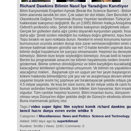
Richard Dawkins Bilimin Nasıl İşe Yaradığını Kanıtlıyor
Bilim Karşısındaki Engelleri Aşmak (Break the Science Barrier) - Böl
bilim alanında tanıdık bir isim. Çok satan bir dizi kitabı, Gen Bencildir,
Olasılıksızlık Dağına Tırmanmak (Kuzey Yayınları tarafından Türkçe'ye ç
hakkındaki bakışımızı değiştirdi. Bu yıl (1995) Bilimin Halkça Anlaşılm
Oxford'lı profesörü oldu. Şimdi de bilime bakışımızı değiştirmek istiyor. 
Gerçek bir gülleden daha ağır çünkü dayanıklı kurşundan yapıldı. İnsa
daha ağır. Şimdi sizden istediğim bu noktaya doğru gitmeniz, topu bu
Topu bırakın ve aynı noktada durun. Newton'ın enerji korunumu kanu
burnunuzun ucunda aniden durup size zarar vermeyeceğinden emin ola
deneye katılmak isteyen gönüllü var mı? O halde kendim yapmak dur
bilimin doğal hayatımızın bir parçası olmamasıdır. Hepimiz bu deneyde 
bilmeliyiz. Bilimin bize böyle söylediğini bilmeliyiz. Ancak belli ki hep
Benim bu programdaki amacım ise bilimin hayatımızda neden önemli bir
göstermek. Bilime sırtımızı döndüğümüz ve bilim karşıtlığını kucakladı
kalacağımız tehlikeleri göstermeyi umuyorum. Ve bilimin ne yapabile
alacağımız riskleri... Başlamak için en uygun yer her şeyin başlangıcı
kökeni hakkında bilmediğimiz çok şey var ve araştırmaya devam etmeli
yaşamın büyük resmi hiç şüpheye yer bırakmayacak şekilde ortaya çıkm
4.5 milyar yaşında. Ve kısa bir süre sonra, ilk bir milyar yılda ilk canlı h
bunun ardından hepimiz türedik, tüm bitkiler, tüm hayvanlar, tüm insanla
olgudur. Tüm canlılar hepimiz kuzeniz. Bilim insanları bunu, dünyanın 
olması veya Dünya'nın diğer şekilde değil de Güneş'in etrafında dönme
Buna inanmamak gülünç olur.
Tags //
video
super
ilginc
film
soylesi
komik
richard
dawkins
gu
bencil
hucre
dunya
evren
evrim
tehlike
fi
Categories //
Miscellaneous
News and Politics
Science and Technology
Added: 3482 days ago by
superbilimsel
Runtime: 3m38s | Views: 1140 | Comments: 0