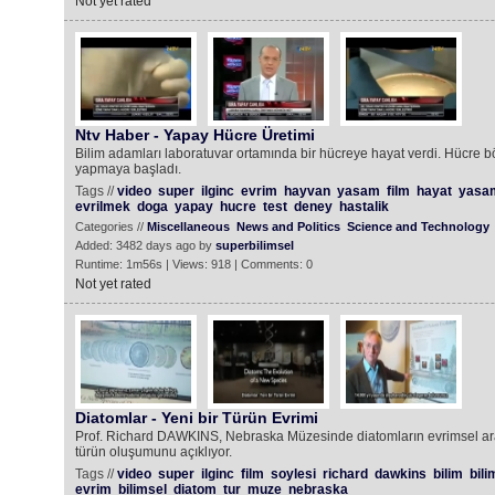
Not yet rated
Ntv Haber - Yapay Hücre Üretimi
Bilim adamları laboratuvar ortamında bir hücreye hayat verdi. Hücre bö
yapmaya başladı.
Tags //
video
super
ilginc
evrim
hayvan
yasam
film
hayat
yasa
evrilmek
doga
yapay
hucre
test
deney
hastalik
Categories //
Miscellaneous
News and Politics
Science and Technology
Added: 3482 days ago by
superbilimsel
Runtime: 1m56s | Views: 918 | Comments: 0
Not yet rated
Diatomlar - Yeni bir Türün Evrimi
Prof. Richard DAWKINS, Nebraska Müzesinde diatomların evrimsel araf
türün oluşumunu açıklıyor.
Tags //
video
super
ilginc
film
soylesi
richard
dawkins
bilim
bili
evrim
bilimsel
diatom
tur
muze
nebraska