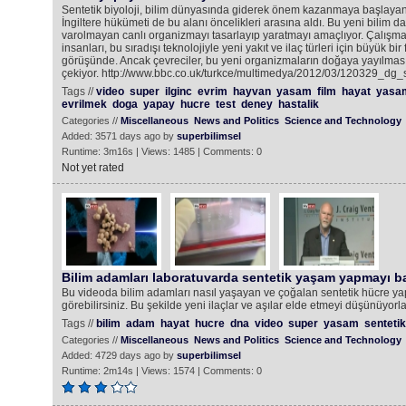
Sentetik biyoloji, bilim dünyasında giderek önem kazanmaya başlayan b
İngiltere hükümeti de bu alanı öncelikleri arasına aldı. Bu yeni bilim 
varolmayan canlı organizmayı tasarlayıp yaratmayı amaçlıyor. Çalışmay
insanları, bu sıradışı teknolojiyle yeni yakıt ve ilaç türleri için büyük bir
görüşünde. Ancak çevreciler, bu yeni organizmaların doğaya yayılmasın
çekiyor. http://www.bbc.co.uk/turkce/multimedya/2012/03/120329_dg_s
Tags //
video
super
ilginc
evrim
hayvan
yasam
film
hayat
yasa
evrilmek
doga
yapay
hucre
test
deney
hastalik
Categories //
Miscellaneous
News and Politics
Science and Technology
Added: 3571 days ago by
superbilimsel
Runtime: 3m16s | Views: 1485 | Comments: 0
Not yet rated
Bilim adamları laboratuvarda sentetik yaşam yapmayı b
Bu videoda bilim adamları nasıl yaşayan ve çoğalan sentetik hücre ya
görebilirsiniz. Bu şekilde yeni ilaçlar ve aşılar elde etmeyi düşünüyorla
Tags //
bilim
adam
hayat
hucre
dna
video
super
yasam
sentetik
Categories //
Miscellaneous
News and Politics
Science and Technology
Added: 4729 days ago by
superbilimsel
Runtime: 2m14s | Views: 1574 | Comments: 0