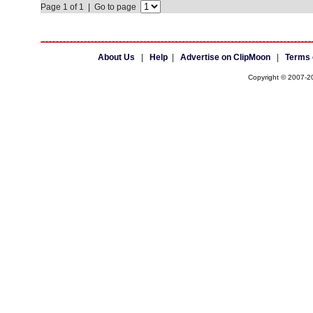
Page 1 of 1 | Go to page
About Us
|
Help
|
Advertise on ClipMoon
|
Terms 
Copyright © 2007-