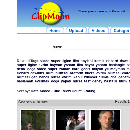
Share your videos with the world
Home
Upload
Videos
Categor
Related Tags:
video
super
ilginc
film
soylesi
komik
richard
dawki
super
ilginc
evrim
hayvan
yasam
film
hayat
yasam
baslangic
b
deniz
doga
video
super
zaman
kara
gecis
milyon
yil
maymun
m
richard
dawkins
bilim
bilimsel
araform
hucre
evrim
bilimsel
diat
bilimsel
gen
bencil
hucre
evrim
kabul
bilimsel
cumle
dna
geneti
baslamak
evrilmek
doga
yapay
hucre
test
deney
hastalik
bilim
Sort by:
Date Added
-
Title
-
View Count
-
Rating
Search // hucre
Results
1