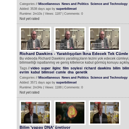
Categories //
Miscellaneous
News and Politics
Science and Technology
Added: 3538 days ago by
superbilimsel
Runtime: 2m10s | Views: 1187 | Comments: 0
Not yet rated
Richard Dawkins - Yaratılışçıları İkna Edecek Tek Cümle
Bu videoda Richard Dawkins yaratılışçıların tezini yok edecek cümley
bilimselliği ispatlanmış ve geniş kitlelerce kabul görmüş konuyu açıklıy
Tags //
video
super
ilginc
film
soylesi
richard
dawkins
bilim
bili
evrim
kabul
bilimsel
cumle
dna
genetik
Categories //
Miscellaneous
News and Politics
Science and Technology
Added: 3571 days ago by
superbilimsel
Runtime: 2m34s | Views: 1188 | Comments: 0
Not yet rated
Bilim 'yapay DNA' üretiyor