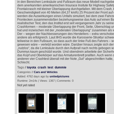
in den Bereichen Lenksäule und Fußraum das neue Modell nachgebess
dem anerkannten amerikanischen Insurace Insitute für Highway Safety
Frontalcrasch mit kleiner Überlappung durchgefallen. Mit dem Crash, 
Geschwindigkeit von 40 Meilen (64,37 km/h) 25 Prozent der Front auf ei
werden die Auswirkungen eines Unfalls simuliert, bei dem zwei Fahrz
Frontecken zusammenstoßen beziehungsweise das Auto auf einen Baum
realistischer Test, den das Institut erst seit vergangenem Jahr zu sein
Crashformen – moderate Überlappung der Front, Seite, Überschlag u
hat und inzwischen mit der „moderaten Überlappung“ zusammen als wi
Der – wegen der Nachbesserungen des Herstellers – extra verschoben,
andere als erfolgreich. Laut IIHS wurde die Karosserie-Struktur schw
teilweise in den Fußraum, so dass auch der linke Fuß des Fahrers –
gewesen wäre – verletzt worden wäre. Darüber hinaus zeigte sich der 
„nutzlos“, da die Lenksäule durch den Aufprall nach rechts gebogen 
Dummys kaum geschützt wurde. Und obendrein arbeitete der Sicherheit
das Kopf und Oberkörper auf das Armaturenbrett prallten. Auch wenn
anderen vier Crashtest überall mit der Note „Gut“ abgeschnitten hatte, 
Schlecht.
Tags //
toyota
crash
test
dummie
Categories //
Cars and Vehicles
Added: 4762 days ago by
unitedpictures
Runtime: 2m14s | Views: 1367 | Comments: 0
Not yet rated