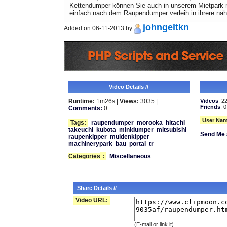
Kettendumper können Sie auch in unserem Mietpark 
einfach nach dem Raupendumper verleih in ihrere näh
johngeltkn
Added on 06-11-2013 by
Video Details //
Runtime:
1m26s |
Views:
3035 |
Videos
: 2
Friends
: 0
Comments:
0
User Nam
Tags:
raupendumper
morooka
hitachi
takeuchi
kubota
minidumper
mitsubishi
Send Me 
raupenkipper
muldenkipper
machinerypark
bau
portal
tr
Categories
:
Miscellaneous
Share Details //
Video URL:
(E-mail or link it)