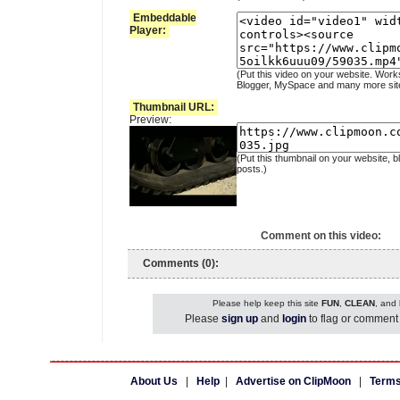
Embeddable
Player:
(Put this video on your website. Work
Blogger, MySpace and many more sit
Thumbnail URL:
Preview:
(Put this thumbnail on your website, b
posts.)
Comment on this video:
Comments (0):
Please help keep this site
FUN
,
CLEAN
, and
Please
sign up
and
login
to flag or comment 
About Us
|
Help
|
Advertise on ClipMoon
|
Terms