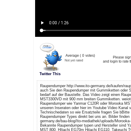
Average (
0
votes)
Please sig
Not yet rated
and login to rate t
Twitter This
Raupendumper http://www.ito-germany.de/kaufen/raup
auch Sie den Raupendumper mit Gummiketten oder Sta
bedarf auf der Baustelle. Das Video zeigt einen Ra
MST3300VD mit 900 mm breiten Gummiketten. weiot
Raupendumper wie Yanmar C120R oder Morooka MST1
unseren Inseraten oder hier im Youtube Video Kanal
Technischedaten so wie Ersatzteile fragen Sie bBitte
Raupendumper Types direkt bei uns an. Bilder finden S
germany.de/bau-blog/Ito-mediathek/uploads/Morooka
Bekannte Raupendumper typen und Hersteller sind 
MST 800, HItachi EG70m Hitachi EG110, Takeuchi T