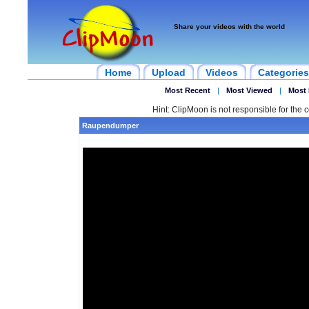
Share your videos with the world
Home
Upload
Videos
Categories
Most Recent
|
Most Viewed
|
Most 
Hint: ClipMoon is not responsible for the c
Raupendumper