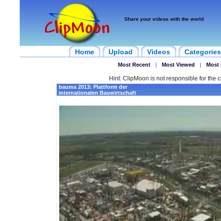
Share your videos with the world
Home
Upload
Videos
Categories
Most Recent
|
Most Viewed
|
Most 
Hint: ClipMoon is not responsible for the c
bauma 2013: Plattform der
internationalen Bauwirtschaft