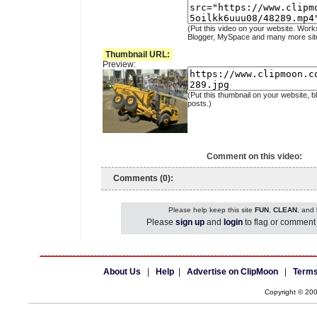
(Put this video on your website. Work
Blogger, MySpace and many more sit
Thumbnail URL:
Preview:
(Put this thumbnail on your website, b
posts.)
Comment on this video:
Comments (0):
Please help keep this site
FUN
,
CLEAN
, and
Please
sign up
and
login
to flag or comment 
About Us
|
Help
|
Advertise on ClipMoon
|
Terms
Copyright © 20