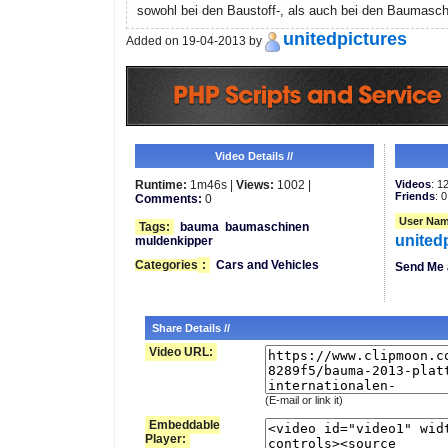
sowohl bei den Baustoff-, als auch bei den Baumasch
unitedpictures
Added on 19-04-2013 by
Video Details //
Runtime:
1m46s |
Views:
1002 |
Videos
: 1
Friends
: 0
Comments:
0
User Nam
Tags:
bauma
baumaschinen
united
muldenkipper
Categories
:
Cars and Vehicles
Send Me 
Share Details //
Video URL:
(E-mail or link it)
Embeddable
Player: