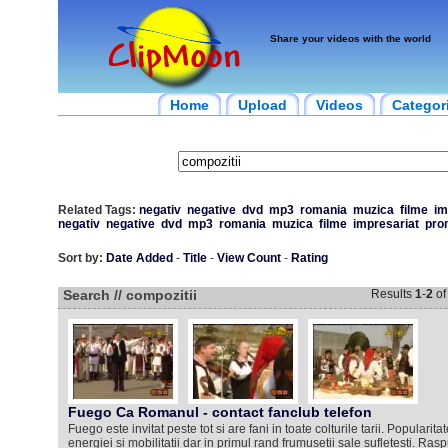
Share your videos with the world
Home
Upload
Videos
Categor
Related Tags:
negativ
negative
dvd
mp3
romania
muzica
filme
im
negativ
negative
dvd
mp3
romania
muzica
filme
impresariat
pro
Sort by:
Date Added
-
Title
-
View Count
-
Rating
Search // compozitii
Results
1
-
2
o
Fuego Ca Romanul - contact fanclub telefon
Fuego este invitat peste tot si are fani in toate colturile tarii. Popularita
energiei si mobilitatii dar in primul rand frumusetii sale sufletesti. R