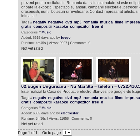
prezent pentru recitaluri in Romania dar si in strainatate, si este nelips
onoare la expozitii, spectacole, lansari, campanii electorale, petreceri 
orasenesti, nunti, botezuri si revelioane. Contact impresariat artistic si
inima ta !
Tags //
negativ
negative
dvd
mp3
romania
muzica
filme
impresa
gratis
compozitii
karaoke
compozitor
free
d
Categories //
Music
Added: 6615 days ago by
fuego
Runtime: 4m45s | Views: 9027 | Comments: 0
Not yet rated
02.Eugen Ungureanu - Nu Mai Sta – telefon – 0722.410.
Este realizat la Casa de Productie Electro Star-vezi pe google-de E
Tags //
negativ
negative
dvd
mp3
romania
muzica
filme
impresa
gratis
compozitii
karaoke
compozitor
free
d
Categories //
Music
Added: 6859 days ago by
electrostar
Runtime: 3m36s | Views: 11658 | Comments: 0
Not yet rated
Page 1 of 1 | Go to page