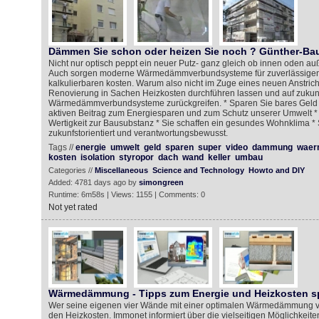
Dämmen Sie schon oder heizen Sie noch ? Günther-Ba
Nicht nur optisch peppt ein neuer Putz- ganz gleich ob innen oden au
Auch sorgen moderne Wärmedämmverbundsysteme für zuverlässigen
kalkulierbaren kosten. Warum also nicht im Zuge eines neuen Anstric
Renovierung in Sachen Heizkosten durchführen lassen und auf zukunft
Wärmedämmverbundsysteme zurückgreifen. * Sparen Sie bares Geld *
aktiven Beitrag zum Energiesparen und zum Schutz unserer Umwelt *
Wertigkeit zur Bausubstanz * Sie schaffen ein gesundes Wohnklima *
zukunfstorientiert und verantwortungsbewusst.
Tags //
energie
umwelt
geld
sparen
super
video
dammung
waer
kosten
isolation
styropor
dach
wand
keller
umbau
Categories //
Miscellaneous
Science and Technology
Howto and DIY
Added: 4781 days ago by
simongreen
Runtime: 6m58s | Views: 1155 | Comments: 0
Not yet rated
Wärmedämmung - Tipps zum Energie und Heizkosten s
Wer seine eigenen vier Wände mit einer optimalen Wärmedämmung ver
den Heizkosten. Immonet informiert über die vielseitigen Möglichke