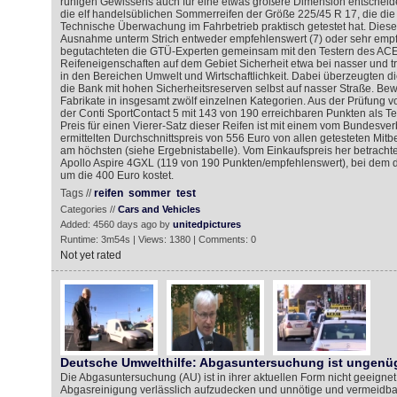
ruhigen Gewissens auch für eine etwas größere Dimension entscheiden.
die elf handelsüblichen Sommerreifen der Größe 225/45 R 17, die die
Technische Überwachung im Fahrbetrieb praktisch getestet hat. Diese
Ausnahme unterm Strich entweder empfehlenswert (7) oder sehr empf
begutachteten die GTÜ-Experten gemeinsam mit den Testern des ACE
Reifeneigenschaften auf dem Gebiet Sicherheit etwa bei nasser und 
in den Bereichen Umwelt und Wirtschaftlichkeit. Dabei überzeugten die
die Bank mit hohen Sicherheitsreserven selbst auf nasser Straße. Bew
Fabrikate in insgesamt zwölf einzelnen Kategorien. Aus der Prüfung
der Conti SportContact 5 mit 143 von 190 erreichbaren Punkten als Te
Preis für einen Vierer-Satz dieser Reifen ist mit einem vom Bundesv
ermittelten Durchschnittspreis von 556 Euro von allen getesteten Mit
am höchsten (siehe Ergebnistabelle). Vom Einkaufspreis her betrachtet
Apollo Aspire 4GXL (119 von 190 Punkten/empfehlenswert), bei dem de
um die 400 Euro kostet.
Tags //
reifen
sommer
test
Categories //
Cars and Vehicles
Added: 4560 days ago by
unitedpictures
Runtime: 3m54s | Views: 1380 | Comments: 0
Not yet rated
Deutsche Umwelthilfe: Abgasuntersuchung ist ungen
Die Abgasuntersuchung (AU) ist in ihrer aktuellen Form nicht geeignet
Abgasreinigung verlässlich aufzudecken und unnötige und vermeidba