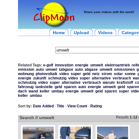
Share your videos with the world
Home
Upload
Videos
Categor
Related Tags:
e-golf
innovation
energie
umwelt
elektroantrieb
reif
emission
auto
umwel
tabgase
auto
abgase
umwelt
emissionen
g
wohnung
photovoltaik
video
super
geld
netz
strom
solar
sonne
energie
zukunft
schmutzig
video
super
alternative
verbrauch
wa
schmutzig
video
super
alternative
verbrauch
warum
kraftstoff
c
fahrzeug
tankstelle
geld
sparen
auto
energie
umwelt
geld
spare
dach
wand
keller
umbau
energie
umwelt
geld
sparen
super
vide
keller
umbau
Sort by:
Date Added
-
Title
-
View Count
-
Rating
Search // umwelt
Results
1
-
12