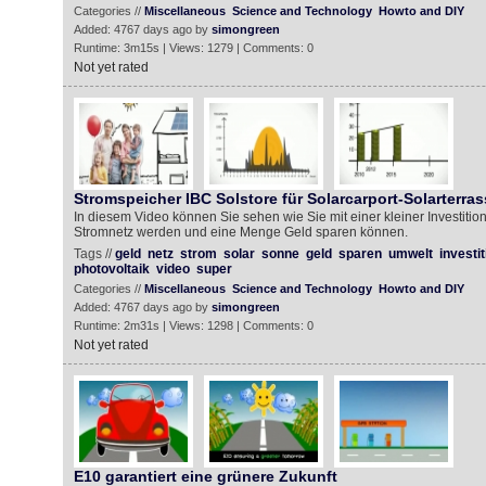
Categories //
Miscellaneous
Science and Technology
Howto and DIY
Added: 4767 days ago by
simongreen
Runtime: 3m15s | Views: 1279 | Comments: 0
Not yet rated
Stromspeicher IBC Solstore für Solarcarport-Solarterras
In diesem Video können Sie sehen wie Sie mit einer kleiner Investiti
Stromnetz werden und eine Menge Geld sparen können.
Tags //
geld
netz
strom
solar
sonne
geld
sparen
umwelt
investit
photovoltaik
video
super
Categories //
Miscellaneous
Science and Technology
Howto and DIY
Added: 4767 days ago by
simongreen
Runtime: 2m31s | Views: 1298 | Comments: 0
Not yet rated
E10 garantiert eine grünere Zukunft