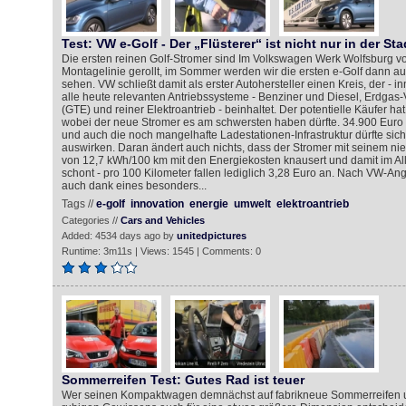
Test: VW e-Golf - Der „Flüsterer“ ist nicht nur in der Sta
Die ersten reinen Golf-Stromer sind Im Volkswagen Werk Wolfsburg vo
Montagelinie gerollt, im Sommer werden wir die ersten e-Golf dann a
sehen. VW schließt damit als erster Autohersteller einen Kreis, der - i
alle heute relevanten Antriebssysteme - Benziner und Diesel, Erdgas-V
(GTE) und reiner Elektroantrieb - beinhaltet. Der potentielle Käufer ha
wobei der neue Stromer es am schwersten haben dürfte. 34.900 Euro s
und auch die noch mangelhafte Ladestationen-Infrastruktur dürfte sich 
auswirken. Daran ändert auch nichts, dass der Stromer mit seinem ni
von 12,7 kWh/100 km mit den Energiekosten knausert und damit im Al
schont - pro 100 Kilometer fallen lediglich 3,28 Euro an. Nach VW-Ang
auch dank eines besonders...
Tags //
e-golf
innovation
energie
umwelt
elektroantrieb
Categories //
Cars and Vehicles
Added: 4534 days ago by
unitedpictures
Runtime: 3m11s | Views: 1545 | Comments: 0
Sommerreifen Test: Gutes Rad ist teuer
Wer seinen Kompaktwagen demnächst auf fabrikneue Sommerreifen u