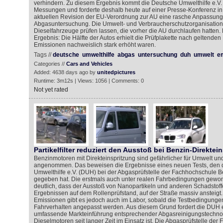
verhindern. Zu diesem Ergebnis kommt die Deutsche Umwelthilfe e.V
Messungen und forderte deshalb heute auf einer Presse-Konferenz in 
aktuellen Revision der EU-Verordnung zur AU eine rasche Anpassung
Abgasuntersuchung. Die Umwelt- und Verbraucherschutzorganisation
Dieselfahrzeuge prüfen lassen, die vorher die AU durchlaufen hatten.
Ergebnis: Die Hälfte der Autos erhielt die Prüfplakette nach geltenden 
Emissionen nachweislich stark erhöht waren.
Tags //
deutsche
umwelthilfe
abgas
untersuchung
duh
umwelt
e
Categories //
Cars and Vehicles
Added: 4638 days ago by
unitedpictures
Runtime: 3m12s | Views: 1056 | Comments: 0
Not yet rated
Partikelfilter reduziert den Ausstoß bei Benzin-Direktei
Benzinmotoren mit Direkteinspritzung sind gefährlicher für Umwelt un
angenommen. Das beweisen die Ergebnisse eines neuen Tests, den 
Umwelthilfe e.V. (DUH) bei der Abgasprüfstelle der Fachhochschule B
gegeben hat. Die erstmals auch unter realen Fahrbedingungen gew
deutlich, dass der Ausstoß von Nanopartikeln und anderen Schadstoff
Ergebnissen auf dem Rollenprüfstand, auf der Straße massiv ansteigt.
Emissionen gibt es jedoch auch im Labor, sobald die Testbedingungen
Fahrverhalten angepasst werden. Aus diesem Grund fordert die DUH 
umfassende Markteinführung entsprechender Abgasreinigungstechnolo
Dieselmotoren seit langer Zeit im Einsatz ist. Die Abgasprüfstelle de