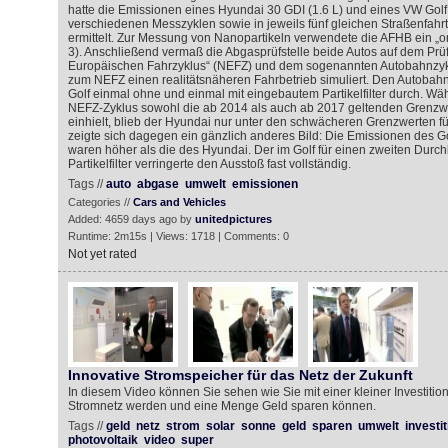
hatte die Emissionen eines Hyundai 30 GDI (1.6 L) und eines VW Golf V
verschiedenen Messzyklen sowie in jeweils fünf gleichen Straßenfahr
ermittelt. Zur Messung von Nanopartikeln verwendete die AFHB ein „
3). Anschließend vermaß die Abgasprüfstelle beide Autos auf dem Pr
Europäischen Fahrzyklus“ (NEFZ) und dem sogenannten Autobahnzykl
zum NEFZ einen realitätsnäheren Fahrbetrieb simuliert. Den Autobahn
Golf einmal ohne und einmal mit eingebautem Partikelfilter durch. Wä
NEFZ-Zyklus sowohl die ab 2014 als auch ab 2017 geltenden Grenzwer
einhielt, blieb der Hyundai nur unter den schwächeren Grenzwerten fü
zeigte sich dagegen ein gänzlich anderes Bild: Die Emissionen des Go
waren höher als die des Hyundai. Der im Golf für einen zweiten Durch
Partikelfilter verringerte den Ausstoß fast vollständig.
Tags //
auto
abgase
umwelt
emissionen
Categories //
Cars and Vehicles
Added: 4659 days ago by
unitedpictures
Runtime: 2m15s | Views: 1718 | Comments: 0
Not yet rated
Innovative Stromspeicher für das Netz der Zukunft
In diesem Video können Sie sehen wie Sie mit einer kleiner Investiti
Stromnetz werden und eine Menge Geld sparen können.
Tags //
geld
netz
strom
solar
sonne
geld
sparen
umwelt
investit
photovoltaik
video
super