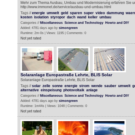
Mehr zum Thema Ausbau, Umbau und Modernisierung erfahren Sie u
http://www.immonet.de/service/ausbau-und-umbau.html
Tags //
energie
umwelt
geld
sparen
super
video
dammung
waer
kosten
isolation
styropor
dach
wand
keller
umbau
Categories //
Miscellaneous
Science and Technology
Howto and DIY
Added: 4781 days ago by
simongreen
Runtime: 2m-0s | Views: 1195 | Comments: 0
Not yet rated
Solaranlage Europastraße Lehrte, BLIS Solar
Solaranlage Europastraße Lehrte, BLIS Solar
Tags //
solar
zelle
sonne
energie
strom
wende
sauber
umwelt
g
alternative
einspeisung
photovoltaik
anlage
Categories //
Miscellaneous
Science and Technology
Howto and DIY
Added: 4781 days ago by
simongreen
Runtime: 1m44s | Views: 1048 | Comments: 0
Not yet rated