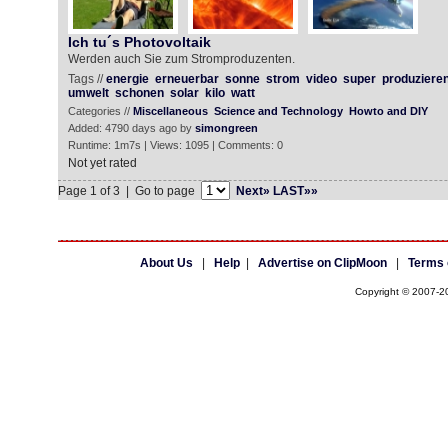
Ich tu´s Photovoltaik
Werden auch Sie zum Stromproduzenten.
Tags //
energie
erneuerbar
sonne
strom
video
super
produziere
umwelt
schonen
solar
kilo
watt
Categories //
Miscellaneous
Science and Technology
Howto and DIY
Added: 4790 days ago by
simongreen
Runtime: 1m7s | Views: 1095 | Comments: 0
Not yet rated
Page 1 of 3 | Go to page
Next»
LAST»»
About Us
|
Help
|
Advertise on ClipMoon
|
Terms 
Copyright © 2007-