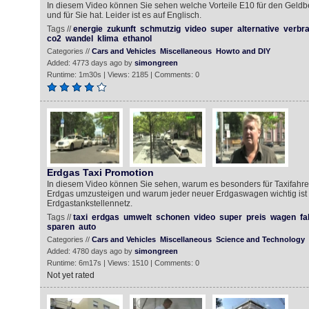
In diesem Video können Sie sehen welche Vorteile E10 für den Geldb
und für Sie hat. Leider ist es auf Englisch.
Tags //
energie
zukunft
schmutzig
video
super
alternative
verbr
co2
wandel
klima
ethanol
Categories //
Cars and Vehicles
Miscellaneous
Howto and DIY
Added: 4773 days ago by
simongreen
Runtime: 1m30s | Views: 2185 | Comments: 0
Erdgas Taxi Promotion
In diesem Video können Sie sehen, warum es besonders für Taxifahrer, w
Erdgas umzusteigen und warum jeder neuer Erdgaswagen wichtig ist 
Erdgastankstellennetz.
Tags //
taxi
erdgas
umwelt
schonen
video
super
preis
wagen
fa
sparen
auto
Categories //
Cars and Vehicles
Miscellaneous
Science and Technology
Added: 4780 days ago by
simongreen
Runtime: 6m17s | Views: 1510 | Comments: 0
Not yet rated