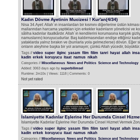
Kadın Dövme Ayetinin Mucizesi ! Kur'an(4/34)
Nisa 34.Ayet: Allah´ın insanlardan bir kısmını diğerlerine üstün kılmas
mallarından harcama yaptıkları için erkekler kadınların yöneticisi ve 
sâliha kadınlar itaatkârdır. Allah´ın kendilerini korumasına karşılık giz
namuslarını) koruyucudurlar. Baş kaldırmasından endişe ettiğiniz kadın
yataklarda yalnız bırakın ve (bunlarla yola gelmezlerse) dövün. Eğer siz
onların aleyhine başka bir yol aramayın; çünkü Allah yücedir, büyüktür.
Tags //
video
super
ilginc
yasam
film
filim
tanri
hayat
allah
insa
kadin
erkek
koruyucu
itaat
namus
nikah
Categories //
Miscellaneous
News and Politics
Science and Technology
Added: 3063 days ago by
superbilimsel
Runtime: 2m10s | Views: 1118 | Comments: 0
Not yet rated
İslamiyette Kadınlar Eşlerine Her Durumda Cinsel Hizme
İslamiyette Kadınlar Eşlerine Her Durumda Cinsel Hizmet Vermek Zoru
Tags //
video
super
ilginc
yasam
film
filim
tanri
hayat
allah
insa
kadin
erkek
koruyucu
itaat
namus
nikah
Categories //
Miscellaneous
News and Politics
Science and Technology