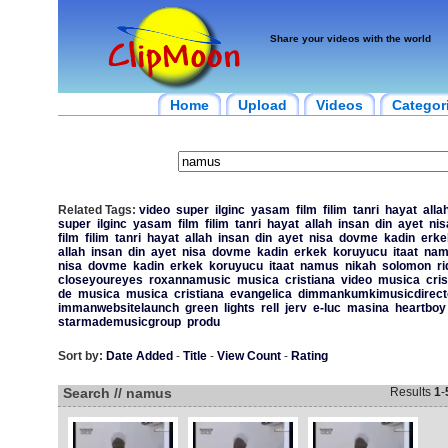
Share your videos with the world
Home
Upload
Videos
Categor
Related Tags:
video
super
ilginc
yasam
film
filim
tanri
hayat
alla
super
ilginc
yasam
film
filim
tanri
hayat
allah
insan
din
ayet
nis
film
filim
tanri
hayat
allah
insan
din
ayet
nisa
dovme
kadin
erke
allah
insan
din
ayet
nisa
dovme
kadin
erkek
koruyucu
itaat
nam
nisa
dovme
kadin
erkek
koruyucu
itaat
namus
nikah
solomon
ri
closeyoureyes
roxannamusic
musica
cristiana
video
musica
cri
de
musica
musica
cristiana
evangelica
dimmankumkimusicdirect
immanwebsitelaunch
green
lights
rell
jerv
e-luc
masina
heartboy
starmademusicgroup
produ
Sort by:
Date Added
-
Title
-
View Count
-
Rating
Search // namus
Results
1
-