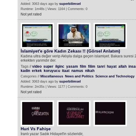
Added: 3063 days ago by
superbilimsel
Runtime: 1m48s | Views: 1164 | Comments: 0
Not yet rated
İslamiyet'e göre Kadın Zekası !! (Görsel Anlatım)
Kadına ultra değer verip Aklıyla dalga geçen islamiyet. Bakara suresi 2
erkekten yarımdır der.
Tags //
video
super
ilginc
yasam
film
filim
tanri
hayat
allah
insa
kadin
erkek
koruyucu
itaat
namus
nikah
Categories //
Miscellaneous
News and Politics
Science and Technology
Added: 3063 days ago by
superbilimsel
Runtime: 2m35s | Views: 1177 | Comments: 0
Not yet rated
Huri Vs Fahişe
İranlı yazar Sadık Hidayet'in sözleridir,