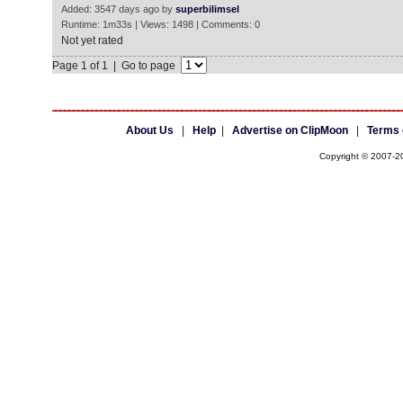
Added: 3547 days ago by
superbilimsel
Runtime: 1m33s | Views: 1498 | Comments: 0
Not yet rated
Page 1 of 1 | Go to page
About Us
|
Help
|
Advertise on ClipMoon
|
Terms 
Copyright © 2007-