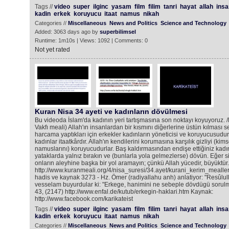
Tags //
video
super
ilginc
yasam
film
filim
tanri
hayat
allah
insa
kadin
erkek
koruyucu
itaat
namus
nikah
Categories //
Miscellaneous
News and Politics
Science and Technology
Added: 3063 days ago by
superbilimsel
Runtime: 1m10s | Views: 1092 | Comments: 0
Not yet rated
Kuran Nisa 34 ayeti ve kadınların dövülmesi
Bu videoda İslam'da kadının yeri tartışmasına son noktayı koyuyoruz. /
Vakfı meali) Allah'ın insanlardan bir kısmını diğerlerine üstün kılması 
harcama yaptıkları için erkekler kadınların yöneticisi ve koruyucusudur
kadınlar itaatkârdır. Allah'ın kendilerini korumasına karşılık gizliyi (k
namuslarını) koruyucudurlar. Baş kaldırmasından endişe ettiğiniz kadın
yataklarda yalnız bırakın ve (bunlarla yola gelmezlerse) dövün. Eğer siz
onların aleyhine başka bir yol aramayın; çünkü Allah yücedir, büyüktür.
http://www.kuranmeali.org/4/nisa_suresi/34.ayet/kurani_kerim_mealler
hadis ve kaynak 3273 - Hz. Ömer (radiyallahu anh) anlatiyor: "Resûlul
vesselam buyurdular ki: "Erkege, hanimini ne sebeple dövdügü sorul
43, (2147) http://www.enfal.de/kutub/erkegin-haklari.htm Kaynak:
http://www.facebook.com/karikateist
Tags //
video
super
ilginc
yasam
film
filim
tanri
hayat
allah
insa
kadin
erkek
koruyucu
itaat
namus
nikah
Categories //
Miscellaneous
News and Politics
Science and Technology