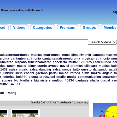
Share your videos with the world
Si
oad
Videos
Categories
Premium
Groups
Membe
sicapermatrimonio
musica
matrimonio
roma
djmatrimonio
cantantematrim
teroma
cantantematrimonio
cantantematrimonioroma
musicamatrimonio
mus
universo
hispano
funcionamiento
concierto
multivu
7609253
telemundo
cel
olga
tanon
music
jeimy
osorio
aymee
nuviol
premios
billboard
musica
lati
61432
salsa
music
salsa
dancing
salsa
songs
tutto
questo
danzando
natal
e
junkure
lucio
cocchi
gaetano
parisi
mikee
introna
silvia
mazza
angelo
tr
o
federica
boldrini
cicuta
produzioni
studio
media
communication
securcont
s
square
big
brothers
big
sisters
multivu
46834
cantante
shaila
durcal
as
ultivu
47323
unt
-
Rating
Results
1
-
7
of
7
for
' cantante '
(0 seconds)