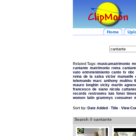
Home
Upl
Related Tags:
musicamatrimonio
mu
cantante
matrimonio
roma
cantan
vato
entretenimiento
canto
tv
nbc
reina
de
la
salsa
victor
manuelle
telemundo
marc
anthony
multivu
mauro
longhin
vicky
martin
agnes
francesco
de
siano
nicola
cattane
records
restrooms
luis
fonsi
time
women
latin
grammys
consumer
m
Sort by:
Date Added
-
Title
-
View Co
Search // cantante