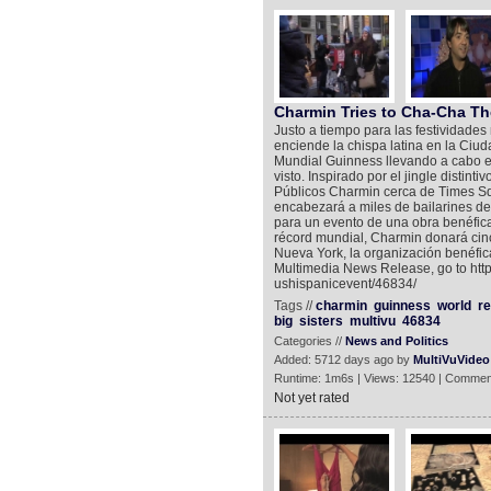
Charmin Tries to Cha-Cha Th
Justo a tiempo para las festividad
enciende la chispa latina en la Ciu
Mundial Guinness llevando a cabo 
visto. Inspirado por el jingle distin
Públicos Charmin cerca de Times Sq
encabezará a miles de bailarines de
para un evento de una obra benéfica
récord mundial, Charmin donará cinc
Nueva York, la organización benéfic
Multimedia News Release, go to http
ushispanicevent/46834/
Tags //
charmin
guinness
world
r
big
sisters
multivu
46834
Categories //
News and Politics
Added: 5712 days ago by
MultiVuVideo
Runtime: 1m6s | Views: 12540 | Commen
Not yet rated