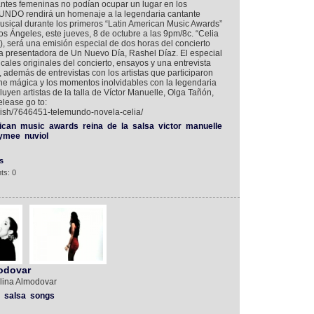
ntes femeninas no podían ocupar un lugar en los
UNDO rendirá un homenaje a la legendaria cantante
musical durante los primeros “Latin American Music Awards”
s Ángeles, este jueves, 8 de octubre a las 9pm/8c. “Celia
), será una emisión especial de dos horas del concierto
a presentadora de Un Nuevo Día, Rashel Díaz. El especial
ales originales del concierto, ensayos y una entrevista
 además de entrevistas con los artistas que participaron
he mágica y los momentos inolvidables con la legendaria
uyen artistas de la talla de Víctor Manuelle, Olga Tañón,
elease go to:
nish/7646451-telemundo-novela-celia/
ican
music
awards
reina
de
la
salsa
victor
manuelle
ymee
nuviol
s
ts: 0
odovar
lina Almodovar
salsa
songs