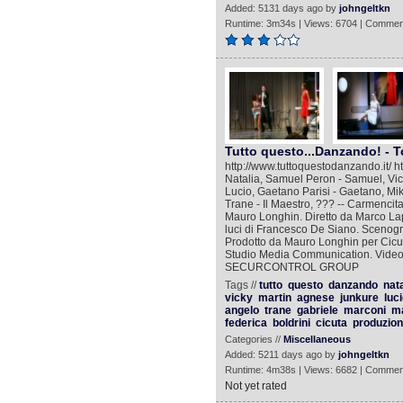
Added: 5131 days ago by
johngeltkn
Runtime: 3m34s | Views: 6704 | Commen
Tutto questo...Danzando! - T
http://www.tuttoquestodanzando.it/ ht
Natalia, Samuel Peron - Samuel, Vic
Lucio, Gaetano Parisi - Gaetano, Mik
Trane - Il Maestro, ??? -- Carmencit
Mauro Longhin. Diretto da Marco Lapi
luci di Francesco De Siano. Scenogra
Prodotto da Mauro Longhin per Cicuta
Studio Media Communication. Vide
SECURCONTROL GROUP‎‎
Tags //
tutto
questo
danzando
nata
vicky
martin
agnese
junkure
luc
angelo
trane
gabriele
marconi
m
federica
boldrini
cicuta
produzion
Categories //
Miscellaneous
Added: 5211 days ago by
johngeltkn
Runtime: 4m38s | Views: 6682 | Commen
Not yet rated