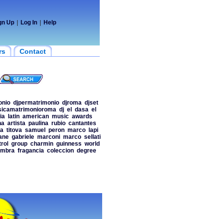
gn Up
|
Log In
|
Help
rs
Contact
onio
djpermatrimonio
djroma
djset
icamatrimonioroma
dj
el
dasa
el
ia
latin
american
music
awards
na
artista
paulina
rubio
cantantes
ia
titova
samuel
peron
marco
lapi
ane
gabriele
marconi
marco
sellati
rol
group
charmin
guinness
world
ombra
fragancia
coleccion
degree