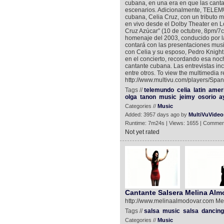
cubana, en una era en que las canta
escenarios. Adicionalmente, TELEM
cubana, Celia Cruz, con un tributo 
en vivo desde el Dolby Theater en Lo
Cruz Azúcar” (10 de octubre, 8pm/7c
homenaje del 2003, conducido por l
contará con las presentaciones music
con Celia y su esposo, Pedro Knight,
en el concierto, recordando esa noc
cantante cubana. Las entrevistas incl
entre otros. To view the multimedia r
http://www.multivu.com/players/Spa
Tags //
telemundo
celia
latin
amer
olga
tanon
music
jeimy
osorio
a
Categories //
Music
Added: 3957 days ago by
MultiVuVideo
Runtime: 7m24s | Views: 1655 | Commen
Not yet rated
Cantante Salsera Melina Alm
http://www.melinaalmodovar.com Me
Tags //
salsa
music
salsa
dancing
Categories //
Music