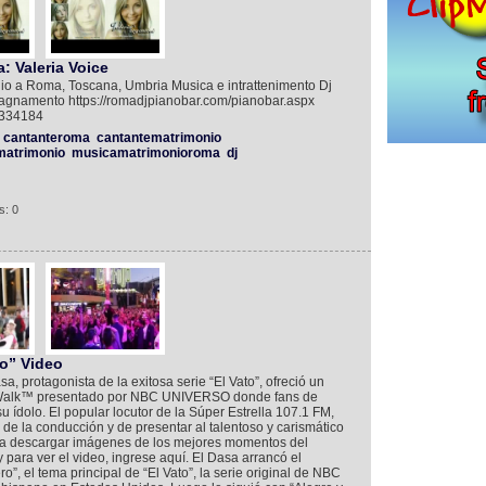
: Valeria Voice
nio a Roma, Toscana, Umbria Musica e intrattenimento Dj
pagnamento https://romadjpianobar.com/pianobar.aspx
3334184
cantanteroma
cantantematrimonio
atrimonio
musicamatrimonioroma
dj
s: 0
to” Video
, protagonista de la exitosa serie “El Vato”, ofreció un
ityWalk™ presentado por NBC UNIVERSO donde fans de
u ídolo. El popular locutor de la Súper Estrella 107.1 FM,
 de la conducción y de presentar al talentoso y carismático
ra descargar imágenes de los mejores momentos del
 para ver el video, ingrese aquí. El Dasa arrancó el
”, el tema principal de “El Vato”, la serie original de NBC