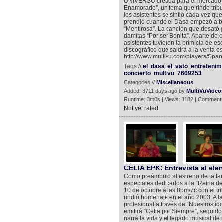
UNIVERSO creada para el mercado h
Enamorado”, un tema que rinde tribu
los asistentes se sintió cada vez q
prendió cuando el Dasa empezó a ba
“Mentirosa”. La canción que desató g
damitas “Por ser Bonita”. Aparte de 
asistentes tuvieron la primicia de es
discográfico que saldrá a la venta e
http://www.multivu.com/players/Span
Tags //
el
dasa
el
vato
entretenim
concierto
multivu
7609253
Categories //
Miscellaneous
Added: 3711 days ago by
MultiVuVideo
Runtime: 3m0s | Views: 1182 | Comments
Not yet rated
CELIA EPK: Entrevista al ele
Como preámbulo al estreno de la ta
especiales dedicados a la “Reina de
10 de octubre a las 8pm/7c con el tri
rindió homenaje en el año 2003. A l
profesional a través de “Nuestros ído
emitirá “Celia por Siempre”, seguido
narra la vida y el legado musical de