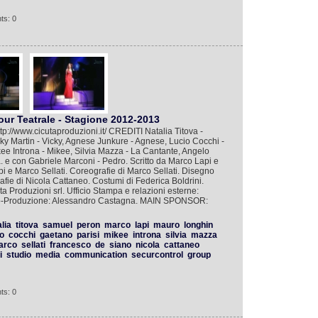
ts: 0
our Teatrale - Stagione 2012-2013
tp://www.cicutaproduzioni.it/ CREDITI Natalia Titova -
ky Martin - Vicky, Agnese Junkure - Agnese, Lucio Cocchi -
ee Introna - Mikee, Silvia Mazza - La Cantante, Angelo
a. e con Gabriele Marconi - Pedro. Scritto da Marco Lapi e
 e Marco Sellati. Coreografie di Marco Sellati. Disegno
fie di Nicola Cattaneo. Costumi di Federica Boldrini.
 Produzioni srl. Ufficio Stampa e relazioni esterne:
o-Produzione: Alessandro Castagna. MAIN SPONSOR:
lia
titova
samuel
peron
marco
lapi
mauro
longhin
io
cocchi
gaetano
parisi
mikee
introna
silvia
mazza
arco
sellati
francesco
de
siano
nicola
cattaneo
i
studio
media
communication
securcontrol
group
ts: 0