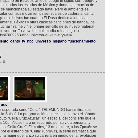
ispano en Estados Unidos. Luego le siguió con “Alegre y
to a todos los estados de México y donde la emoción de
ue se mencionaba su estado natal. Pero el ambiente se
ilar con sus movimientos sensuales de cadera al cantar
ritos efusivos fue cuando El Dasa dedicó a todas las
cantar sus éxitos y otras clásicas canciones de banda, los
cuchar “Ya me vi”, el primer sencillo de su nuevo material
ste verano. To view the multimedia release go to:
ish/7609253-nbc-universo-el-vato-citywalk/
iento
canto
tv
nbc
universo
hispano
funcionamiento
s
: 0
nco.
n esperada serie “Celia”, TELEMUNDO transmitirá tres
 la Salsa”. La programación especial comienza el sábado,
buto “Celia Cruz Azúcar”, un especial del concierto que le
as 10pm/9c se hará un recorrido por su vida personal y
los: Celia Cruz”. El martes, 13 de octubre, a las 7pm/6c se
 por el estreno de “Celia” (8pm/7c), la serie dramática que
 una mujer que lanzó su carrera en medio de la revolución