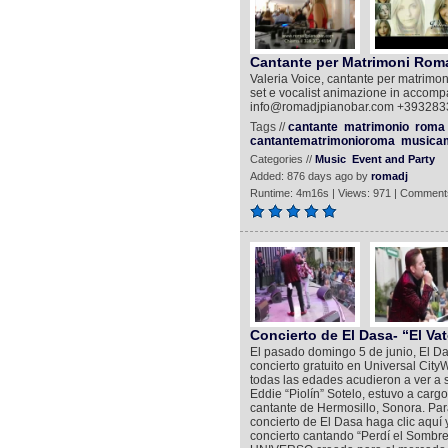
Cantante per Matrimoni Roma
Valeria Voice, cantante per matrimo
set e vocalist animazione in accom
info@romadjpianobar.com +39328
Tags //
cantante
matrimonio
roma
cantantematrimonioroma
musicam
Categories //
Music
Event and Party
Added: 876 days ago by
romadj
Runtime: 4m16s | Views: 971 | Comment
Concierto de El Dasa- “El Va
El pasado domingo 5 de junio, El Dasa
concierto gratuito en Universal C
todas las edades acudieron a ver a s
Eddie “Piolín” Sotelo, estuvo a cargo
cantante de Hermosillo, Sonora. Pa
concierto de El Dasa haga clic aquí y
concierto cantando “Perdí el Sombrero