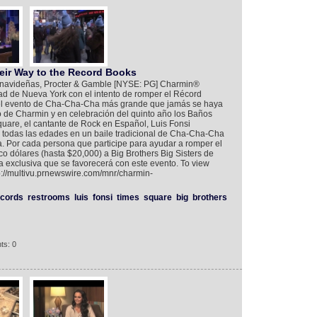
eir Way to the Record Books
es navideñas, Procter & Gamble [NYSE: PG] Charmin®
dad de Nueva York con el intento de romper el Récord
el evento de Cha-Cha-Cha más grande que jamás se haya
tivo de Charmin y en celebración del quinto año los Baños
uare, el cantante de Rock en Español, Luis Fonsi
 todas las edades en un baile tradicional de Cha-Cha-Cha
. Por cada persona que participe para ayudar a romper el
o dólares (hasta $20,000) a Big Brothers Big Sisters de
a exclusiva que se favorecerá con este evento. To view
://multivu.prnewswire.com/mnr/charmin-
ecords
restrooms
luis
fonsi
times
square
big
brothers
ts: 0